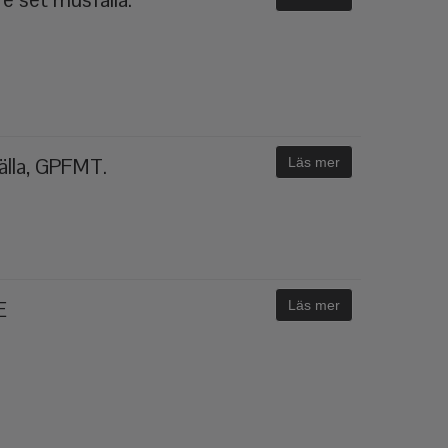
lla, GPFMT.
Läs mer
E
Läs mer