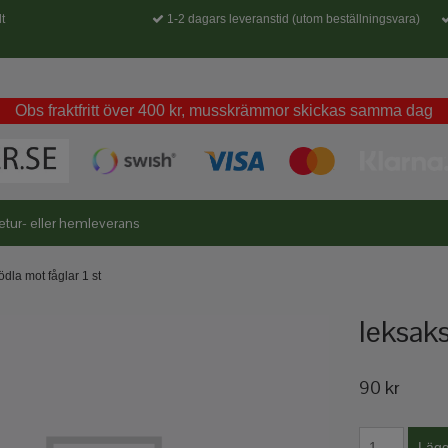
t
1-2 dagars leveranstid (utom beställningsvara)
Obs fraktfritt över 400 kr, musskrämmor skickas samma dag
etur- eller hemleverans
ödla mot fåglar 1 st
leksaks
90 kr