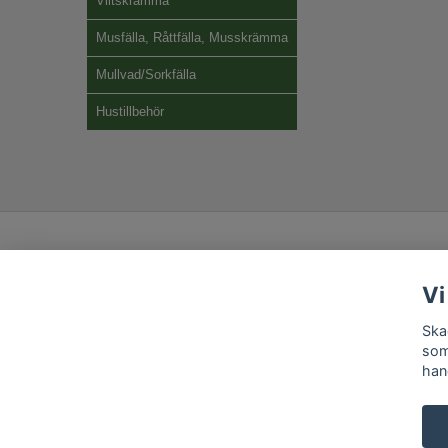
Viltskrämma
Musfälla, Råttfälla, Musskrämma
Mullvad/Sorkfälla
Hustillbehör
Vi
Ska
som
han