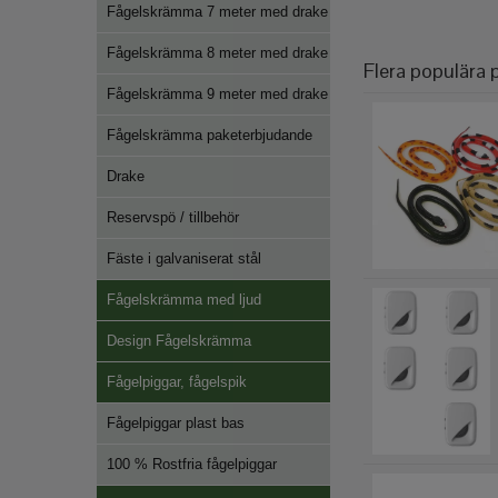
Fågelskrämma 7 meter med drake
Fågelskrämma 8 meter med drake
Flera populära 
Fågelskrämma 9 meter med drake
Fågelskrämma paketerbjudande
Drake
Reservspö / tillbehör
Fäste i galvaniserat stål
Fågelskrämma med ljud
Design Fågelskrämma
Fågelpiggar, fågelspik
Fågelpiggar plast bas
100 % Rostfria fågelpiggar