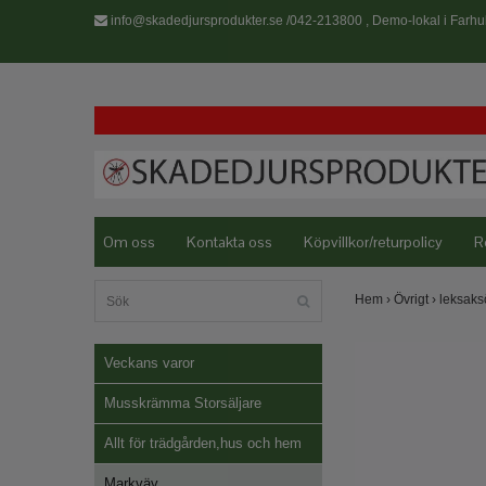
info@skadedjursprodukter.se
/042-213800 , Demo-lokal i Farhul
Om oss
Kontakta oss
Köpvillkor/returpolicy
R
Hem
›
Övrigt
›
leksaks
Veckans varor
Musskrämma Storsäljare
Allt för trädgården,hus och hem
Markväv