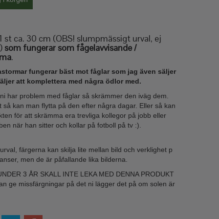
t 1 st ca. 30 cm (OBS! slumpmässigt urval, ej
)
som fungerar som fågelavvisande /
mma
.
stormar fungerar bäst mot fåglar som jag även säljer
äljer att komplettera med några ödlor med.
ni har problem med fåglar så skrämmer den iväg dem.
t så kan man flytta på den efter några dagar. Eller så kan
ten för att skrämma era trevliga kollegor på jobb eller
 när han sitter och kollar på fotboll på tv :).
rval, färgerna kan skilja lite mellan bild och verklighet p
ranser, men de är påfallande lika bilderna.
UNDER 3 ÅR SKALL INTE LEKA MED DENNA PRODUKT
an ge missfärgningar på det ni lägger det på om solen är