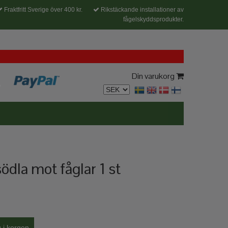
Fraktfritt Sverige över 400 kr.
Rikstäckande installationer av
fågelskyddsprodukter.
Din varukorg
ödla mot fåglar 1 st