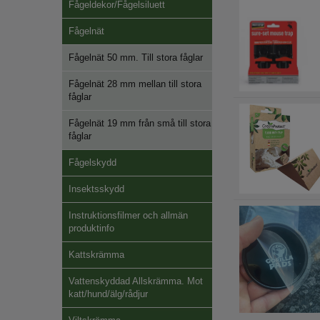
Fågeldekor/Fågelsiluett
Fågelnät
Fågelnät 50 mm. Till stora fåglar
Fågelnät 28 mm mellan till stora
fåglar
Fågelnät 19 mm från små till stora
fåglar
Fågelskydd
Insektsskydd
Instruktionsfilmer och allmän
produktinfo
Kattskrämma
Vattenskyddad Allskrämma. Mot
katt/hund/älg/rådjur