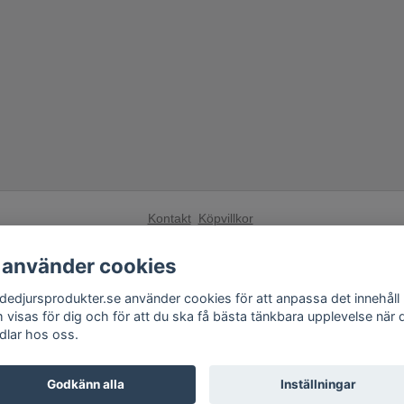
Kontakt
Köpvillkor
Få vårt nyhetsbrev
 använder cookies
Anmäl
dedjursprodukter.se använder cookies för att anpassa det innehåll
 visas för dig och för att du ska få bästa tänkbara upplevelse när 
Andra butiker från Fågelskrämma Sverige AB:
dlar hos oss.
Fågelskrämma.se
,
Tilahome.se
,
Grillexpert.se
Godkänn alla
Inställningar
© Copyright 2026 Skadedjursprodukter.se