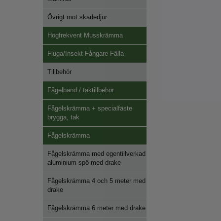
Övrigt mot skadedjur
Högfrekvent Musskrämma
Fluga/Insekt Fångare-Fälla
Tillbehör
Fågelband / taktillbehör
Fågelskrämma + specialfäste
brygga, tak
Fågelskrämma
Fågelskrämma med egentillverkad
aluminium-spö med drake
Fågelskrämma 4 och 5 meter med
drake
Fågelskrämma 6 meter med drake