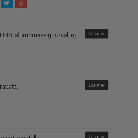
(OBS! slumpmässigt urval, ej
Läs mer
abatt.
Läs mer
 set musfälla.
Läs mer