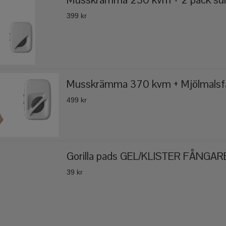
399 kr
Musskrämma 370 kvm + Mjölmalsfä
499 kr
Gorilla pads GEL/KLISTER FÅNGAR
39 kr