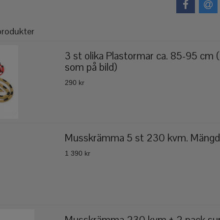
produkter
3 st olika Plastormar ca. 85-95 cm 
som på bild)
290 kr
Musskrämma 5 st 230 kvm. Mängdr
1 390 kr
Musskrämma 230 kvm + 2 pack sure