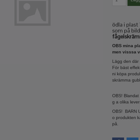
ödla i plas
som på bild
fågelskrä
OBS mina pla
men visssa v
Lägg den där 
För bäst effek
ni köpa produk
skrämma gubben
OBS! Blandat u
g a olika leve
OBS! BARN 
o produkten k
på.