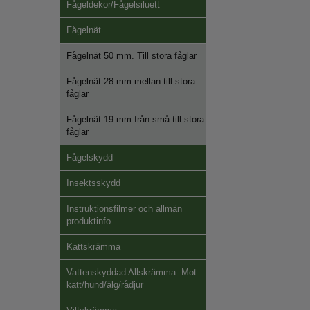
Fågeldekor/Fågelsiluett
Fågelnät
Fågelnät 50 mm. Till stora fåglar
Fågelnät 28 mm mellan till stora
fåglar
Fågelnät 19 mm från små till stora
fåglar
Fågelskydd
Insektsskydd
Instruktionsfilmer och allmän
produktinfo
Kattskrämma
Vattenskyddad Allskrämma. Mot
katt/hund/älg/rådjur