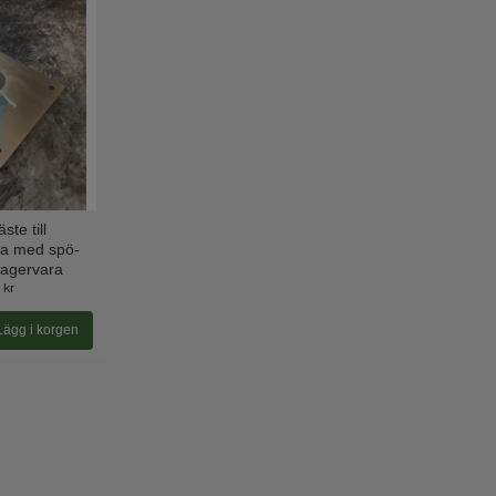
ste till
a med spö-
Lagervara
 kr