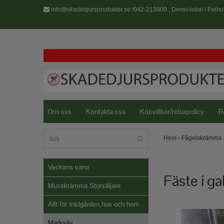
info@skadedjursprodukter.se
/042-213800 , Demo-lokal i Farhul
Om oss
Kontakta oss
Köpvillkor/returpolicy
R
Hem
›
Fågelskrämma
Veckans varor
Fäste i ga
Musskrämma Storsäljare
Allt för trädgården,hus och hem
Markväv