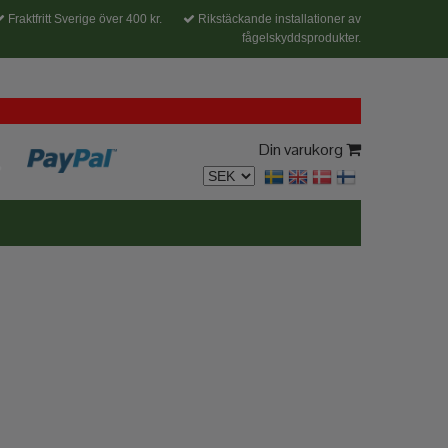
Fraktfritt Sverige över 400 kr.
Rikstäckande installationer av
fågelskyddsprodukter.
Din varukorg