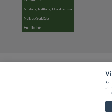
Viltskrämma
Musfälla, Råttfälla, Musskrämma
Mullvad/Sorkfälla
Hustillbehör
Vi
Ska
som
han