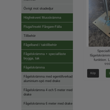
Övrigt mot skadedjur
Högfrekvent Musskrämma
Fluga/Insekt Fångare-Fälla
Tillbehör
Fågelband / taktillbehör
Specialfä
Fågelskrämma + specialfäste
fågelskrämm
brygga, tak
funktion. 
990
Fågelskrämma
Köp
Fågelskrämma med egentillverkad
aluminium-spö med drake
Fågelskrämma 4 och 5 meter med
drake
Fågelskrämma 6 meter med drake