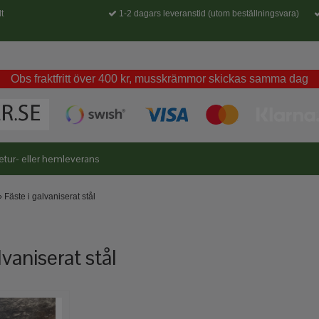
t
1-2 dagars leveranstid (utom beställningsvara)
Obs fraktfritt över 400 kr, musskrämmor skickas samma dag
etur- eller hemleverans
›
Fäste i galvaniserat stål
lvaniserat stål