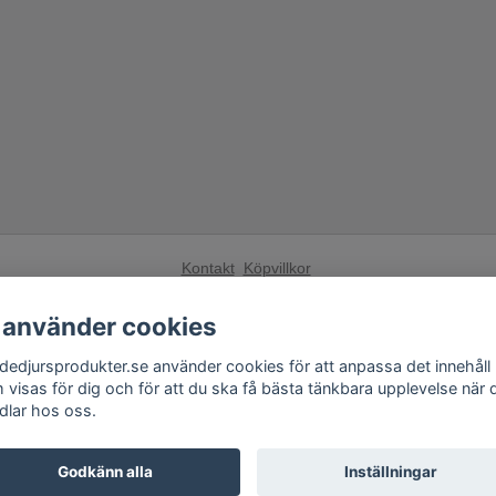
Kontakt
Köpvillkor
Få vårt nyhetsbrev
 använder cookies
Anmäl
dedjursprodukter.se använder cookies för att anpassa det innehåll
 visas för dig och för att du ska få bästa tänkbara upplevelse när 
Andra butiker från Fågelskrämma Sverige AB:
dlar hos oss.
Fågelskrämma.se
,
Tilahome.se
,
Grillexpert.se
Godkänn alla
Inställningar
© Copyright 2026 Skadedjursprodukter.se