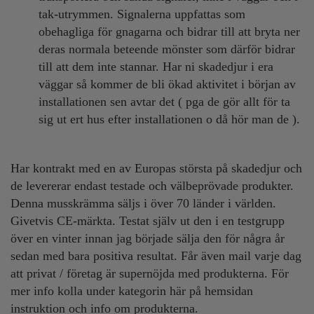
tak-utrymmen. Signalerna uppfattas som
obehagliga för gnagarna och bidrar till att bryta ner
deras normala beteende mönster som därför bidrar
till att dem inte stannar.
Har ni skadedjur i era
väggar så kommer de bli ökad aktivitet i början av
installationen sen avtar det ( pga de gör allt för ta
sig ut ert hus efter installationen o då hör man de ).
Har kontrakt med en av Europas största på skadedjur och
de levererar endast testade och välbeprövade produkter.
Denna musskrämma
säljs i över 70 länder i världen
.
Givetvis CE-märkta. Testat själv ut den i en testgrupp
över en vinter innan jag började sälja den för några år
sedan med bara positiva resultat. Får även mail varje dag
att privat / företag är supernöjda med produkterna.
För
mer info kolla under kategorin här på hemsidan
instruktion och info om produkterna.