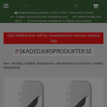
info@skadedjursprodukter.se
/042-213800 , Demo-lokal i Farhult
1-2 dagars leveranstid (utom beställningsvara)
Fraktfritt Sverige över
400 kr.
Rikstäckande installationer av fågelskyddsprodukter.
Obs fraktfritt över 400 kr, musskrämmor skickas samma
dag
Hem
›
Musfälla, Råttfälla, Musskrämma
›
Musskrämma 2 st 230 kvm. Fraktfritt.
Mängdrabatt