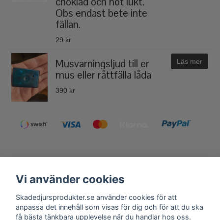
choklad och nöt lukt.
Obs endast bete inte
fällan.
29 kr
Musvarningsljud till er
Läs mer
mus eller råttfälla låda
390 kr
Vi använder cookies
Kontakt
Köpvillkor
Skadedjursprodukter.se använder cookies för att
Få vårt nyhetsbrev
anpassa det innehåll som visas för dig och för att du ska
få bästa tänkbara upplevelse när du handlar hos oss.
Anmäl