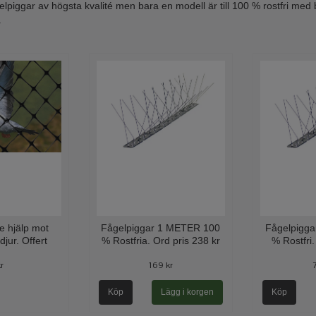
ågelpiggar av högsta kvalité men bara en modell är till 100 % rostfri med
.
e hjälp mot
Fågelpiggar 1 METER 100
Fågelpigg
djur. Offert
% Rostfria. Ord pris 238 kr
% Rostfri.
kr
169 kr
Köp
Köp