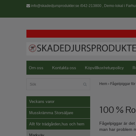
info@skadedjursprodukter.se
/042-213800 , Demo-lokal i Farhul
Om oss
Kontakta oss
Köpvillkor/returpolicy
R
Hem
›
Fågelpiggar för 
Veckans varor
100 % Ros
Musskrämma Storsäljare
Fågelpiggar är det 
Allt för trädgården,hus och hem
man har problem 
Markväv