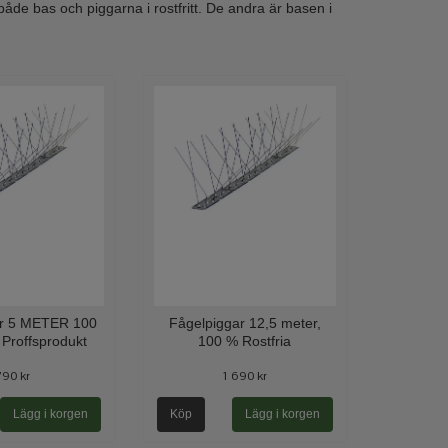
 både bas och piggarna i rostfritt. De andra är basen i
ar 5 METER 100
Fågelpiggar 12,5 meter,
 Proffsprodukt
100 % Rostfria
790 kr
1 690 kr
Köp