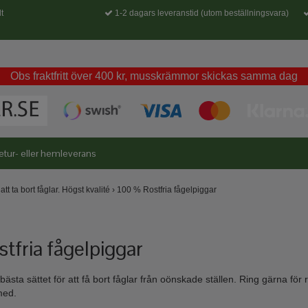
t
1-2 dagars leveranstid (utom beställningsvara)
Obs fraktfritt över 400 kr, musskrämmor skickas samma dag
etur- eller hemleverans
att ta bort fåglar. Högst kvalité
›
100 % Rostfria fågelpiggar
tfria fågelpiggar
bästa sättet för att få bort fåglar från oönskade ställen. Ring gärna för 
med.