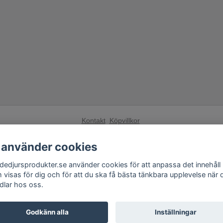
Kontakt
Köpvillkor
Få vårt nyhetsbrev
 använder cookies
Anmäl
dedjursprodukter.se använder cookies för att anpassa det innehåll
 visas för dig och för att du ska få bästa tänkbara upplevelse när 
Andra butiker från Fågelskrämma Sverige AB:
dlar hos oss.
Fågelskrämma.se
,
Tilahome.se
,
Grillexpert.se
Godkänn alla
Inställningar
© Copyright 2026 Skadedjursprodukter.se