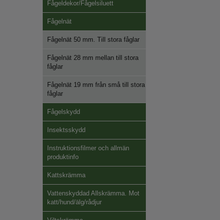
Fågeldekor/Fågelsiluett
Fågelnät
Fågelnät 50 mm. Till stora fåglar
Fågelnät 28 mm mellan till stora
fåglar
Fågelnät 19 mm från små till stora
fåglar
Fågelskydd
Insektsskydd
Instruktionsfilmer och allmän
produktinfo
Kattskrämma
Vattenskyddad Allskrämma. Mot
katt/hund/älg/rådjur