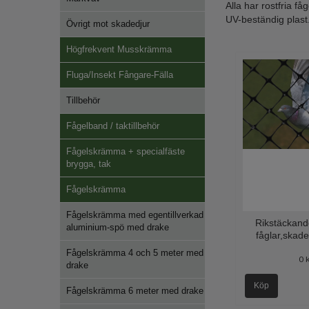
Alla har rostfria f
UV-beständig plast
Övrigt mot skadedjur
Högfrekvent Musskrämma
Fluga/Insekt Fångare-Fälla
Tillbehör
Fågelband / taktillbehör
Fågelskrämma + specialfäste
brygga, tak
Fågelskrämma
Fågelskrämma med egentillverkad
Rikstäckand
aluminium-spö med drake
fåglar,skade
Fågelskrämma 4 och 5 meter med
0 
drake
Köp
Fågelskrämma 6 meter med drake