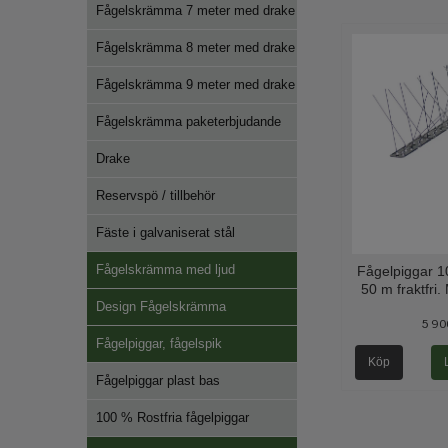
Fågelskrämma 7 meter med drake
Fågelskrämma 8 meter med drake
Fågelskrämma 9 meter med drake
Fågelskrämma paketerbjudande
Drake
Reservspö / tillbehör
Fäste i galvaniserat stål
Fågelskrämma med ljud
Fågelpiggar 1
50 m fraktfri
Design Fågelskrämma
5 90
Fågelpiggar, fågelspik
Köp
Fågelpiggar plast bas
100 % Rostfria fågelpiggar