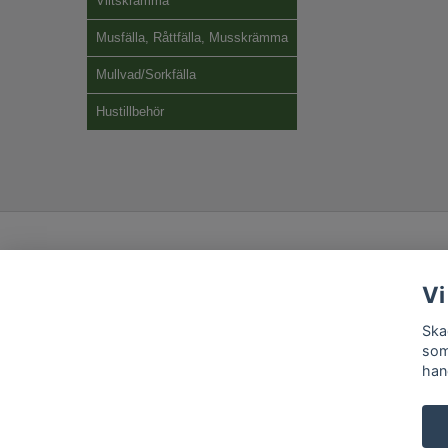
Viltskrämma
Musfälla, Råttfälla, Musskrämma
Mullvad/Sorkfälla
Hustillbehör
Vi
Ska
som
han