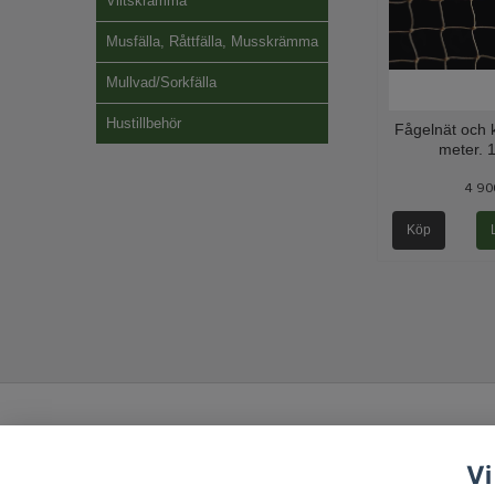
Viltskrämma
Musfälla, Råttfälla, Musskrämma
Mullvad/Sorkfälla
Hustillbehör
Fågelnät och k
meter. 
4 90
Köp
Vi