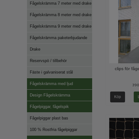
Fågelskrämma 7 meter med drake
Fågelskrämma 8 meter med drake
Fågelskrämma 9 meter med drake
Fågelskrämma paketerbjudande
Drake
Reservspö / tillbehör
clips för fåg
Fäste i galvaniserat stål
Fågelskrämma med ljud
390
Design Fågelskrämma
Köp
Fågelpiggar, fågelspik
Fågelpiggar plast bas
100 % Rostfria fågelpiggar