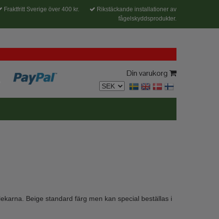
Fraktfritt Sverige över 400 kr.
Rikstäckande installationer av
fågelskyddsprodukter.
Din varukorg
rlekarna. Beige standard färg men kan special beställas i