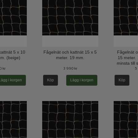
attnät 5 x 10
Fågelnät och kattnät 15 x 5
Fågelnät o
m. (beige)
meter. 19 mm.
15 meter.
minsta till
0 kr
3 990 kr
5
Köp
Köp