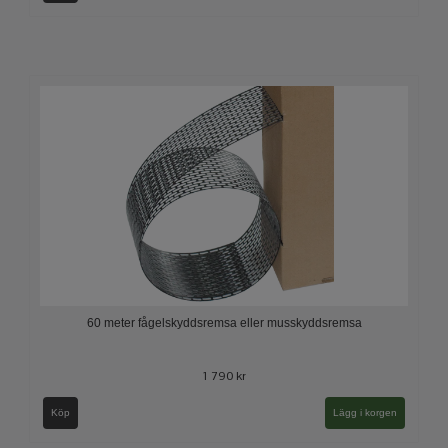
60 meter fågelskyddsremsa eller musskyddsremsa
1 790 kr
Köp
Lägg i korgen