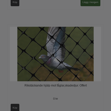
Köp
Lägg i korgen
Rikstäckande hjälp mot fåglar,skadedjur. Offert
0 kr
Köp