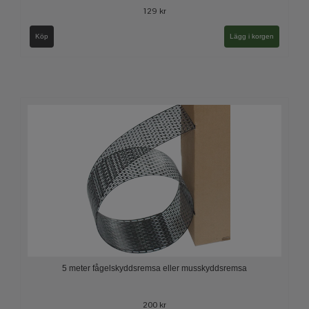
129 kr
Köp
5 meter fågelskyddsremsa eller musskyddsremsa
200 kr