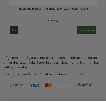
Fågelband med ventilationsfunktion 180 meter, Fraktfritt
5 500 kr
Köp
Fågelband är något alla hur skall ha som tex har takpannor för
att förhindra att fåglar flyger in under takpannorna. När man har
satt upp fågelband
så stoppar man fåglar från att bygga bo under ens tak.