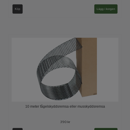
Köp
Lägg i korgen
10 meter fågelskyddsremsa eller musskyddsremsa
390 kr