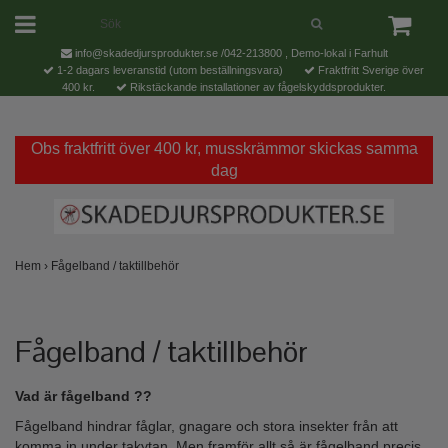
info@skadedjursprodukter.se
/042-213800 , Demo-lokal i Farhult
1-2 dagars leveranstid (utom beställningsvara)
Fraktfritt Sverige över
400 kr.
Rikstäckande installationer av fågelskyddsprodukter.
Obs fraktfritt över 400 kr, musskrämmor skickas samma
dag
Hem
›
Fågelband / taktillbehör
Fågelband / taktillbehör
Vad är fågelband ??
Fågelband hindrar fåglar, gnagare och stora insekter från att
komma in under takytan. Men framför allt så är fågelband precis