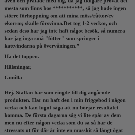
även och pratade med dig, då jag tidigare provat det
mesta som finns hos ***********, så jag hade ingen
större förhoppning om att mina möss/råttor/ev
ekorrar, skulle försvinna.Det tog 1-2 veckor, och
sedan dess har jag inte haft något besök, så numera
har jag inga små "fötter" som springer i
kattvindarna på övervåningen.”
Ha det toppen.
Hälsningar,
Gunilla
Hej. Staffan här som ringde till dig angående
produkten. Har nu haft den i min friggebod i någon
vecka och kan lugnt säga att nu börjar resultatet
komma. De första dagarna såg vi lite spår av dem
men nu efter någon vecka som du sa så har de
stressats ut för där är inte en musskit så långt ögat