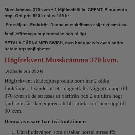
Musskrämma 370 kvm + 1 Mjölmalsfälla, GPFMT. Flour moth
trap. Ord pris 890 kr plus 149 kr
Storsäljare. Fraktfritt. Denna musskrämma säljer vi mest av.
familjeföretag = superservice och billigt
BETALA GÄRNA MED SWISH, men har givetvis även andra
betalningsmöjligheter.
Högfrekvent Musskrämma 370 kvm.
Ordinarie pris 890 kr
Högfrekvent skadedjursprodukt som har 2 olika
funktioner. 1 sänder ut ett magnetfält i väggarna upp till
370 kvm så de stressas ut därifrån och
2 ett ultra högt
ljud som får skadedjuren att bli störda i ert hem upp till
90 kvm.
Denna avvisare har två funktioner:
Ultraljudsvågor, som orsakar hörsel stress för