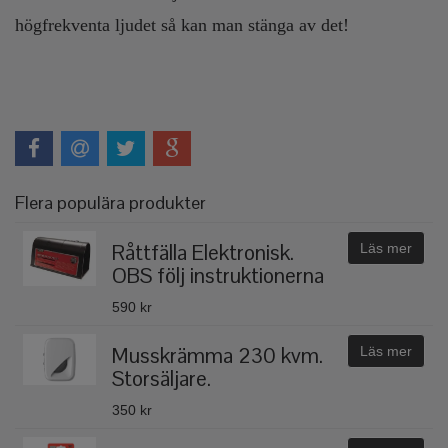
högfrekventa ljudet så kan man stänga av det!
Flera populära produkter
Råttfälla Elektronisk.
Läs mer
OBS följ instruktionerna
590 kr
Musskrämma 230 kvm.
Läs mer
Storsäljare.
350 kr