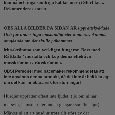
kan nå och inga söndriga kablar mer :) Stort tack.
Rekomenderas starkt
OBS ALLA BILDER PÅ SIDAN ÄR
upprättskyddade
Och får under inga omständigheter kopieras. Anmäls
omgående om det skulle påkommas
Musskrämma som verkligen fungerar.
Bort med
Råttfälla / musfälla och köp denna effektiva
musskrämma / råttskrämma.
OBS! Personer med pacemaker rekommenderas att
inte använda denna produkt, då det inte är helt klarlagt
om det kan innebära risk för störningar!
Husdjur uppfattar oftast inte ljudet, ( jo om ni har
marsvin, hamster eller annan gnagare som husdjur).
Märker ni att ert husdjur trots allt störs av det