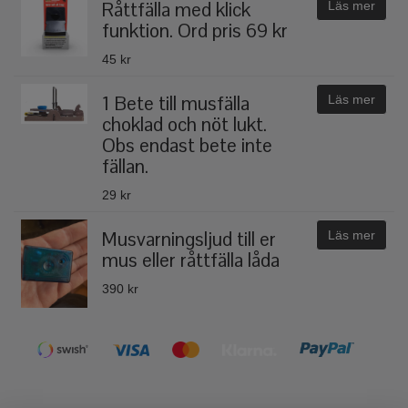
Råttfälla med klick
Läs mer
funktion. Ord pris 69 kr
45 kr
1 Bete till musfälla
Läs mer
choklad och nöt lukt.
Obs endast bete inte
fällan.
29 kr
Musvarningsljud till er
Läs mer
mus eller råttfälla låda
390 kr