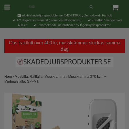
info@skadedjursprodukter.se
/042-213800 , Demo-lokal i Farhult
1-2 dagars leveranstid (utom beställningsvara)
Fraktfritt Sverige över
400 kr.
Rikstäckande installationer av fågelskyddsprodukter.
Obs fraktfritt över 400 kr, musskrämmor skickas samma
dag
Hem
›
Musfälla, Råttfälla, Musskrämma
›
Musskrämma 370 kvm +
Mjölmalsfälla, GPFMT.