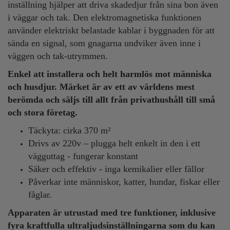
inställning hjälper att driva skadedjur från sina bon även
i väggar och tak. Den elektromagnetiska funktionen
använder elektriskt belastade kablar i byggnaden för att
sända en signal, som gnagarna undviker även inne i
väggen och tak-utrymmen.
Enkel att installera och helt harmlös mot människa
och husdjur. Märket är av ett av världens mest
berömda och säljs till allt från privathushåll till små
och stora företag.
Täckyta: cirka 370 m²
Drivs av 220v – plugga helt enkelt in den i ett
vägguttag - fungerar konstant
Säker och effektiv - inga kemikalier eller fällor
Påverkar inte människor, katter, hundar, fiskar eller
fåglar.
Apparaten är utrustad med tre funktioner, inklusive
fyra kraftfulla ultraljudsinställningarna som du kan