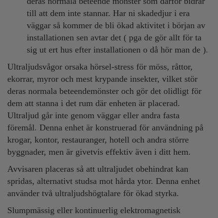
deras normala beteende mönster som därför bidrar
till att dem inte stannar.
Har ni skadedjur i era
väggar så kommer de bli ökad aktivitet i början av
installationen sen avtar det ( pga de gör allt för ta
sig ut ert hus efter installationen o då hör man de ).
Ultraljudsvågor orsaka hörsel-stress för möss, råttor,
ekorrar, myror och mest krypande insekter, vilket stör
deras normala beteendemönster och gör det olidligt för
dem att stanna i det rum där enheten är placerad.
Ultraljud går inte genom väggar eller andra fasta
föremål. Denna enhet är konstruerad för användning på
krogar, kontor, restauranger, hotell och andra större
byggnader, men är givetvis effektiv även i ditt hem.
Avvisaren placeras så att ultraljudet obehindrat kan
spridas, alternativt studsa mot hårda ytor. Denna enhet
använder två ultraljudshögtalare för ökad styrka.
Slumpmässig eller kontinuerlig elektromagnetisk