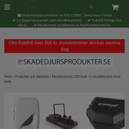
info@skadedjursprodukter.se
/042-213800 , Demo-lokal i Farhult
1-2 dagars leveranstid (utom beställningsvara)
Fraktfritt Sverige över
400 kr.
Rikstäckande installationer av fågelskyddsprodukter.
Obs fraktfritt över 400 kr, musskrämmor skickas samma
dag
Hem
›
Produkter på startsida
›
Musskrämma 230 kvm +1 musfälla box med
bete