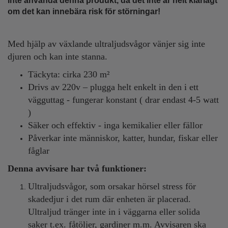
inte använda denna produkt, då det inte är helt klarlagt
om det kan innebära risk för störningar!
Med hjälp av växlande ultraljudsvågor vänjer sig inte
djuren och kan inte stanna.
Täckyta: cirka 230 m²
Drivs av 220v – plugga helt enkelt in den i ett
vägguttag - fungerar konstant ( drar endast 4-5 watt
)
Säker och effektiv - inga kemikalier eller fällor
Påverkar inte människor, katter, hundar, fiskar eller
fåglar
Denna avvisare har två funktioner:
Ultraljudsvågor, som orsakar hörsel stress för
skadedjur i det rum där enheten är placerad.
Ultraljud tränger inte in i väggarna eller solida
saker t.ex. fåtöljer, gardiner m.m. Avvisaren ska