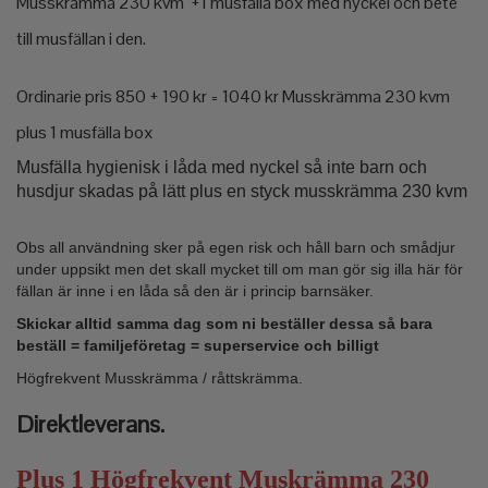
Musskrämma 230 kvm +1 musfälla box med nyckel och bete
till musfällan i den.
Ordinarie pris 850 + 190 kr = 1040 kr
Musskrämma 230 kvm
plus 1 musfälla box
Musfälla hygienisk i låda med nyckel så inte barn och
husdjur skadas på lätt plus en styck musskrämma 230 kvm
Obs all användning sker på egen risk och håll barn och smådjur
under uppsikt men det skall mycket till om man gör sig illa här för
fällan är inne i en låda så den är i princip barnsäker.
Skickar alltid samma dag som ni beställer dessa så bara
beställ = familjeföretag = superservice och billigt
Högfrekvent Musskrämma / råttskrämma.
Direktleverans.
Plus 1 Högfrekvent Muskrämma 230