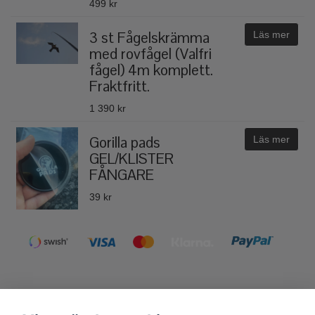
499 kr
3 st Fågelskrämma
Läs mer
med rovfågel (Valfri
fågel) 4m komplett.
Fraktfritt.
1 390 kr
Gorilla pads
Läs mer
GEL/KLISTER
FÅNGARE
39 kr