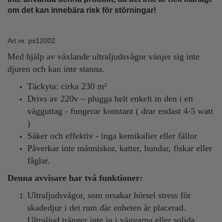
om det kan innebära risk för störningar!
Art nr. ps12002
Med hjälp av växlande ultraljudsvågor vänjer sig inte
djuren och kan inte stanna.
Täckyta: cirka 230 m²
Drivs av 220v – plugga helt enkelt in den i ett
vägguttag - fungerar konstant ( drar endast 4-5 watt
)
Säker och effektiv - inga kemikalier eller fällor
Påverkar inte människor, katter, hundar, fiskar eller
fåglar.
Denna avvisare har två funktioner:
Ultraljudsvågor, som orsakar hörsel stress för
skadedjur i det rum där enheten är placerad.
Ultraljud tränger inte in i väggarna eller solida