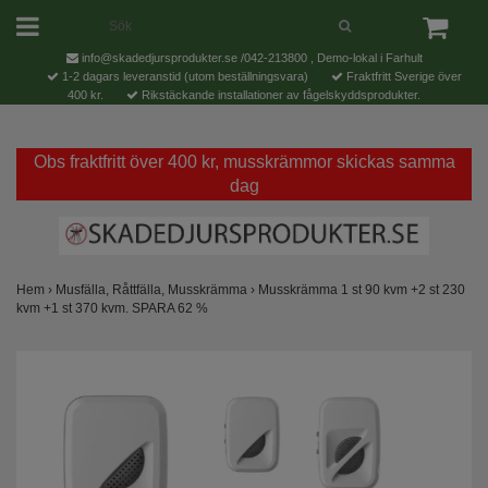
info@skadedjursprodukter.se
/042-213800 , Demo-lokal i Farhult
1-2 dagars leveranstid (utom beställningsvara)
Fraktfritt Sverige över
400 kr.
Rikstäckande installationer av fågelskyddsprodukter.
Obs fraktfritt över 400 kr, musskrämmor skickas samma
dag
Hem
›
Musfälla, Råttfälla, Musskrämma
›
Musskrämma 1 st 90 kvm +2 st 230
kvm +1 st 370 kvm. SPARA 62 %