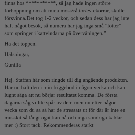
finns hos ***********, så jag hade ingen större
förhoppning om att mina möss/råttor/ev ekorrar, skulle
försvinna.Det tog 1-2 veckor, och sedan dess har jag inte
haft något besök, så numera har jag inga små "fötter"
som springer i kattvindarna på övervåningen.”
Ha det toppen.
Hälsningar,
Gunilla
Hej. Staffan här som ringde till dig angående produkten.
Har nu haft den i min friggebod i någon vecka och kan
lugnt säga att nu börjar resultatet komma. De första
dagarna såg vi lite spår av dem men nu efter någon
vecka som du sa så har de stressats ut för där är inte en
musskit så långt ögat kan nå och inga söndriga kablar
mer :) Stort tack. Rekommenderas starkt