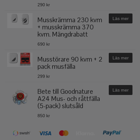
290 kr
Musskrämma 230 kvm
Läs mer
+ musskrämma 370
kvm. Mängdrabatt
690 kr
Musstörare 90 kvm + 2
Läs mer
pack musfälla
299 kr
Bete till Goodnature
Läs mer
A24 Mus- och råttfälla
(5-pack) slutsåld
850 kr