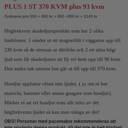
PLUS 1 ST 370 KVM plus 93 kvm
Ordinarie pris 550 + 850 kr + 850 +890 kr = 3140 kr
Högfrekvent skadedjursprodukt som har 2 olika
funktioner. 1 sänder ut ett magnetfält i väggarna upp till
230 kvm så de stressas ut därifrån och
2 ett ultra högt
ljud som får skadedjuren att fly ert hem upp till 90 kvm.
Den andra sak samma fast går ut till upp till 370 kvm.
Husdjur uppfattar oftast inte ljudet, ( jo om ni har
marsvin, hamster eller annan gnagare som husdjur).
Märker ni att ert husdjur trots allt störs av det
högfrekventa ljudet så kan man stänga av det!
OBS! Personer med pacemaker rekommenderas att
inte använda denna produkt, då det inte är helt klarlagt