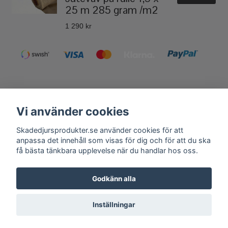
25 m 285 gram /m2
1 290 kr
Vi använder cookies
Kontakt
Köpvillkor
Skadedjursprodukter.se använder cookies för att
Få vårt nyhetsbrev
anpassa det innehåll som visas för dig och för att du ska
få bästa tänkbara upplevelse när du handlar hos oss.
Anmäl
Andra butiker från Fågelskrämma Sverige AB:
Godkänn alla
Fågelskrämma.se
,
Tilahome.se
,
Grillexpert.se
Inställningar
© Copyright 2026 Skadedjursprodukter.se
Powered by Quickbutik