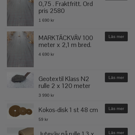
0,75 . Fraktfritt. Ord
pris 2580
1 690 kr
MARKTÄCKVÄV 100
Läs mer
meter x 2,1 m bred.
4 690 kr
Geotextil Klass N2
Läs mer
rulle 2 x 120 meter
3 990 kr
Kokos-disk 1 st 48 cm
Läs mer
59 kr
Juteväv på rulle 1,3 x
Läs mer