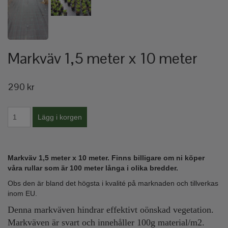
Markväv 1,5 meter x 10 meter
290 kr
Markväv 1,5 meter x 10 meter. Finns billigare om ni köper
våra rullar som är 100 meter långa i olika bredder.
Obs den är bland det högsta i kvalité på marknaden och tillverkas
inom EU.
Denna markväven hindrar effektivt oönskad vegetation.
Markväven är svart och innehåller 100g material/m2.