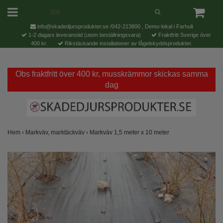
info@skadedjursprodukter.se
/042-213800 , Demo-lokal i Farhult
1-2 dagars leveranstid (utom beställningsvara)
Fraktfritt Sverige över
400 kr.
Rikstäckande installationer av fågelskyddsprodukter.
Obs fraktfritt över 400 kr, musskrämmor skickas samma
dag
Hem
›
Markväv, marktäckväv
›
Markväv 1,5 meter x 10 meter