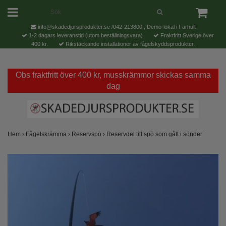
info@skadedjursprodukter.se
/042-213800 , Demo-lokal i Farhult
1-2 dagars leveranstid (utom beställningsvara)
Fraktfritt Sverige över
400 kr.
Rikstäckande installationer av fågelskyddsprodukter.
Obs fraktfritt över 400 kr, musskrämmor skickas samma
dag
Hem
›
Fågelskrämma
›
Reservspö
›
Reservdel till spö som gått i sönder