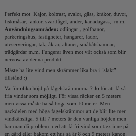
Perfekt mot Kajor, koltrast, svalor, gäss, kråkor, duvor,
fiskmåsar, ankor, svartfågel, änder, kanadagäss, m.m.
Användningsområden:
odlingar , golfbanor,
parkeringshus, fastigheter, hangarer, lador,
uteserveringar, tak, åkrar, altaner, småbåtshamnar,
trädgårdar m.m. Fungerar även mot vilt också som blir
nervösa av denna produkt.
Måste ha lite vind men skrämmer lika bra i "slakt"
tillstånd :)
Varför olika höjd på fågelskrämmorna ? Jo för att få så
fria vindar som möjligt. För vissa räcker en 5 meters
men vissa måste ha så höga som 10 meter. Men
nackdelen med höga fågelskrämmor att de blir lite mer
vindkänsliga. 5 till 7 meters är den vanliga höjden men
har man då problem med att få fri vind som t.ex inne på
en gård eller bakom ett hus så är 8 och 9 meters kanon.