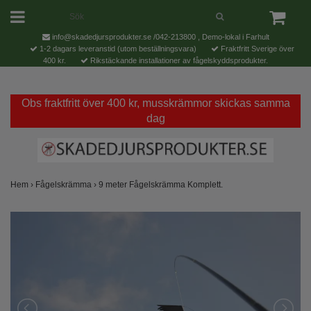
info@skadedjursprodukter.se
/042-213800 , Demo-lokal i Farhult
1-2 dagars leveranstid (utom beställningsvara)
Fraktfritt Sverige över
400 kr.
Rikstäckande installationer av fågelskyddsprodukter.
Obs fraktfritt över 400 kr, musskrämmor skickas samma
dag
Hem
›
Fågelskrämma
›
9 meter Fågelskrämma Komplett.