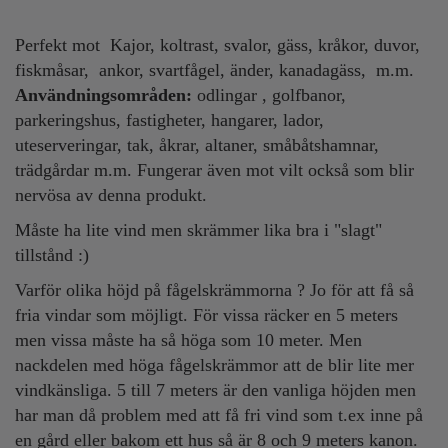
Perfekt mot Kajor, koltrast, svalor, gäss, kråkor, duvor,
fiskmåsar, ankor, svartfågel, änder, kanadagäss, m.m.
Användningsområden:
odlingar , golfbanor,
parkeringshus, fastigheter, hangarer, lador,
uteserveringar, tak, åkrar, altaner, småbåtshamnar,
trädgårdar m.m. Fungerar även mot vilt också som blir
nervösa av denna produkt.
Måste ha lite vind men skrämmer lika bra i "slagt"
tillstånd :)
Varför olika höjd på fågelskrämmorna ? Jo för att få så
fria vindar som möjligt. För vissa räcker en 5 meters
men vissa måste ha så höga som 10 meter. Men
nackdelen med höga fågelskrämmor att de blir lite mer
vindkänsliga. 5 till 7 meters är den vanliga höjden men
har man då problem med att få fri vind som t.ex inne på
en gård eller bakom ett hus så är 8 och 9 meters kanon.