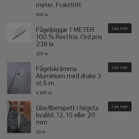
meter. Fraktfritt
590 kr
Fågelpiggar 1 METER
Läs mer
100 % Rostfria. Ord pris
238 kr
169 kr
Fågelskrämma
Läs mer
Aluminium med drake 3
st 5 m
4 890 kr
Glasfiberspett i högsta
Läs mer
kvalité. 12, 15 eller 20
mm
59 kr