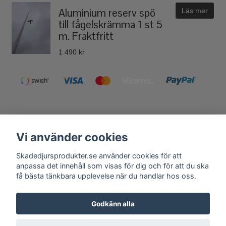
Aluminium reserv spö
Läs mer
till fågelskrämma 1 st 5
m. Fraktfritt
1 490 kr
Vi använder cookies
Kontakt
Köpvillkor
Få vårt nyhetsbrev
Skadedjursprodukter.se använder cookies för att
anpassa det innehåll som visas för dig och för att du ska
Anmäl
få bästa tänkbara upplevelse när du handlar hos oss.
Andra butiker från Fågelskrämma Sverige AB:
Godkänn alla
Fågelskrämma.se
,
Tilahome.se
,
Grillexpert.se