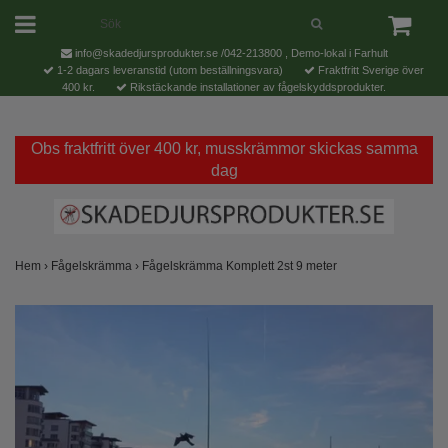
info@skadedjursprodukter.se
/042-213800 , Demo-lokal i Farhult
1-2 dagars leveranstid (utom beställningsvara)
Fraktfritt Sverige över
400 kr.
Rikstäckande installationer av fågelskyddsprodukter.
Obs fraktfritt över 400 kr, musskrämmor skickas samma
dag
Hem
›
Fågelskrämma
›
Fågelskrämma Komplett 2st 9 meter