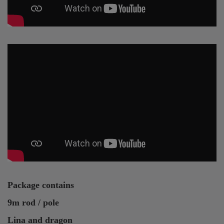
Referenser är många hotell, kommuner, bilfirmor,
fastighetsägare, odlare osv.
Package contains
9m rod / pole
Lina and dragon