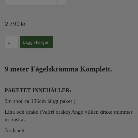
2 790 kr
9 meter Fågelskrämma Komplett.
PAKETET INNEHÅLLER:
9m spö( ca 136cm långt paket )
Lina och drake (Valfri drake) Ange vilken drake nummer
ni önskas.
Jordspett