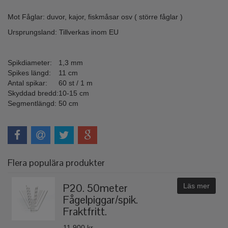
Mot Fåglar: duvor, kajor, fiskmåsar osv ( större fåglar )
Ursprungsland: Tillverkas inom EU
Spikdiameter:
1,3 mm
Spikes längd:
11 cm
Antal spikar:
60 st / 1 m
Skyddad bredd:
10-15 cm
Segmentlängd:
50 cm
Flera populära produkter
P20. 50meter
Läs mer
Fågelpiggar/spik.
Fraktfritt.
11 900 kr