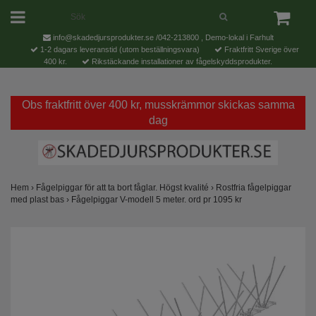
info@skadedjursprodukter.se
/042-213800 , Demo-lokal i Farhult
1-2 dagars leveranstid (utom beställningsvara)
Fraktfritt Sverige över
400 kr.
Rikstäckande installationer av fågelskyddsprodukter.
Obs fraktfritt över 400 kr, musskrämmor skickas samma
dag
Hem
›
Fågelpiggar för att ta bort fåglar. Högst kvalité
›
Rostfria fågelpiggar
med plast bas
›
Fågelpiggar V-modell 5 meter. ord pr 1095 kr