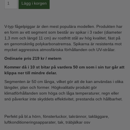
V-typ fågelpiggar är den mest populära modellen. Produkten har
en form av ett segment som består av spikar i 3 rader (diameter
1,3 mm och längd 11 cm) av rostfritt stål av hög kvalitet, fäst på
en genomskinlig polykarbonatremsa. Spikarna är resistenta mot
mycket aggressiva atmosfäriska förhållanden och UV-strålar.
Ordinarie pris 219 kr / metern
Kommer då i 10 st bitar på vardera 50 cm som i sin tur går att
klippa ner till mindre delar.
Segmenten är 50 cm långa, vilket gör att de kan användas i olika
längder, plan och former. Högkvalitativ produkt gör
klimatförhållanden som höga och låga temperaturer, regn eller
snö påverkar inte skyddets effektivitet, prestanda och hållbarhet.
Perfekt på bl.a hörn, fönsterluckor, takrännor, takläggare,
luftkonditioneringsapparater, tak, träbjälkar osv