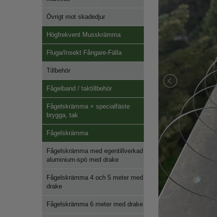
Övrigt mot skadedjur
Högfrekvent Musskrämma
Fluga/Insekt Fångare-Fälla
Tillbehör
Fågelband / taktillbehör
Fågelskrämma + specialfäste
brygga, tak
Fågelskrämma
Fågelskrämma med egentillverkad
aluminium-spö med drake
Fågelskrämma 4 och 5 meter med
drake
Fågelskrämma 6 meter med drake