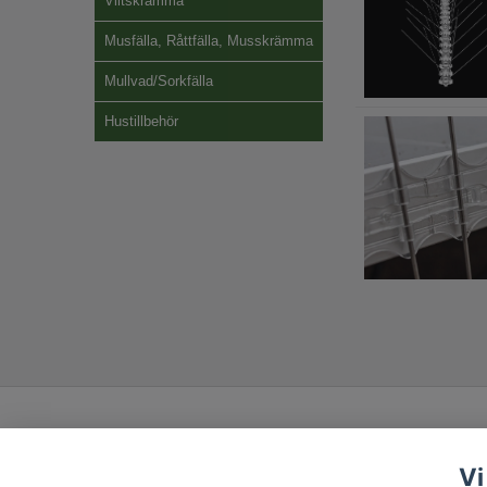
Viltskrämma
Musfälla, Råttfälla, Musskrämma
Mullvad/Sorkfälla
Hustillbehör
Vi