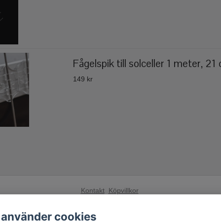
Fågelspik till solceller 1 meter, 2
149 kr
Kontakt
Köpvillkor
Få vårt nyhetsbrev
 använder cookies