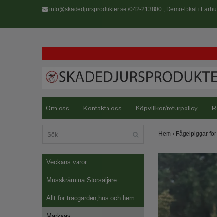
info@skadedjursprodukter.se
/042-213800 , Demo-lokal i Farhul
Om oss
Kontakta oss
Köpvillkor/returpolicy
R
Hem
›
Fågelpiggar för 
Veckans varor
Musskrämma Storsäljare
Allt för trädgården,hus och hem
Markväv