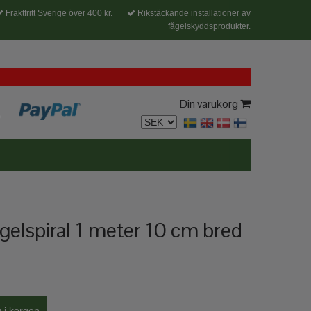
Fraktfritt Sverige över 400 kr.
Rikstäckande installationer av
fågelskyddsprodukter.
Din varukorg
gelspiral 1 meter 10 cm bred