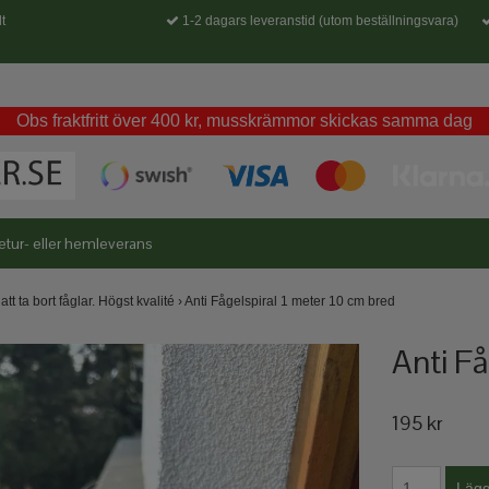
t
1-2 dagars leveranstid (utom beställningsvara)
Obs fraktfritt över 400 kr, musskrämmor skickas samma dag
etur- eller hemleverans
att ta bort fåglar. Högst kvalité
›
Anti Fågelspiral 1 meter 10 cm bred
Anti Få
195 kr