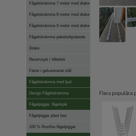
Fågelskrämma 7 meter med drake
Fågelskrämma 8 meter med drake
Fågelskrämma 9 meter med drake
Fågelskrämma paketerbjudande
Drake
Reservspö / tillbehör
Fäste i galvaniserat stål
Fågelskrämma med ljud
Flera populära 
Design Fågelskrämma
Fågelpiggar, fågelspik
Fågelpiggar plast bas
100 % Rostfria fågelpiggar