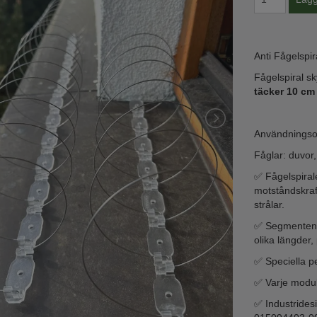
Anti Fågelspi
Fågelspiral sk
täcker 10 cm
Användningsom
Fåglar: duvor,
✅ Fågelspirale
motståndskraf
strålar.
✅ Segmenten ä
olika längder,
✅ Speciella p
✅ Varje modul 
✅ Industridesi