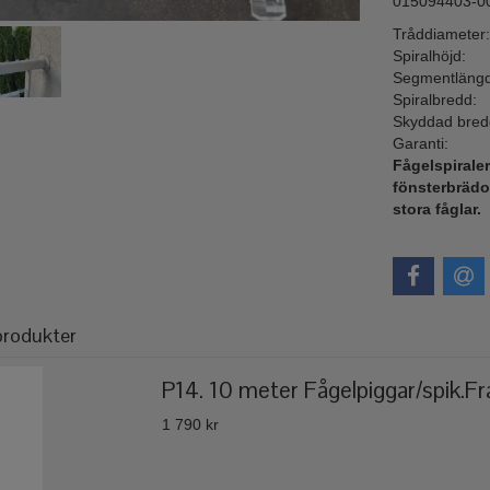
015094403-0
Tråddiameter:
Spiralhöjd:
Segmentlängd
Spiralbredd:
Skyddad bred
Garanti:
Fågelspiraler
fönsterbrädor
stora fåglar.
produkter
P14. 10 meter Fågelpiggar/spik.Fra
1 790 kr