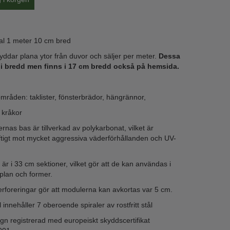
ral 1 meter 10 cm bred
yddar plana ytor från duvor och säljer per meter.
Dessa
 i bredd men finns i 17 cm bredd också på hemsida.
råden: taklister, fönsterbrädor, hängrännor,
 kråkor
rnas bas är tillverkad av polykarbonat, vilket är
tigt mot mycket aggressiva väderförhållanden och UV-
r i 33 cm sektioner, vilket gör att de kan användas i
 plan och former.
erforeringar gör att modulerna kan avkortas var 5 cm.
innehåller 7 oberoende spiraler av rostfritt stål
gn registrerad med europeiskt skyddscertifikat