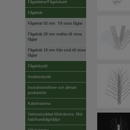
Fågeldekor/Fågelsiluett
Fågelnät
Fågelnät 50 mm. Till stora fåglar
Fågelnät 28 mm mellan till stora
fåglar
Fågelnät 19 mm från små till stora
fåglar
Fågelskydd
Insektsskydd
Instruktionsfilmer och allmän
produktinfo
Kattskrämma
Vattenskyddad Allskrämma. Mot
katt/hund/älg/rådjur