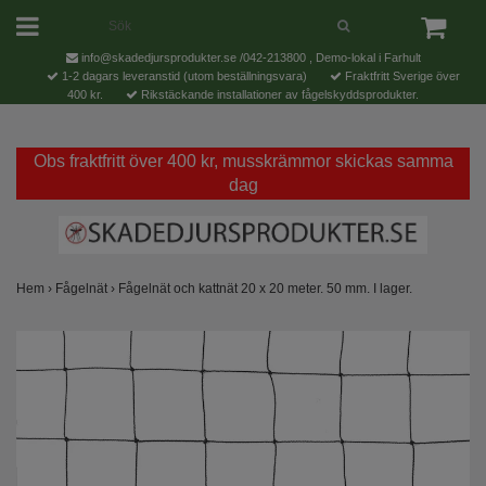
info@skadedjursprodukter.se
/042-213800 , Demo-lokal i Farhult
1-2 dagars leveranstid (utom beställningsvara)
Fraktfritt Sverige över
400 kr.
Rikstäckande installationer av fågelskyddsprodukter.
Obs fraktfritt över 400 kr, musskrämmor skickas samma
dag
Hem
›
Fågelnät
›
Fågelnät och kattnät 20 x 20 meter. 50 mm. I lager.