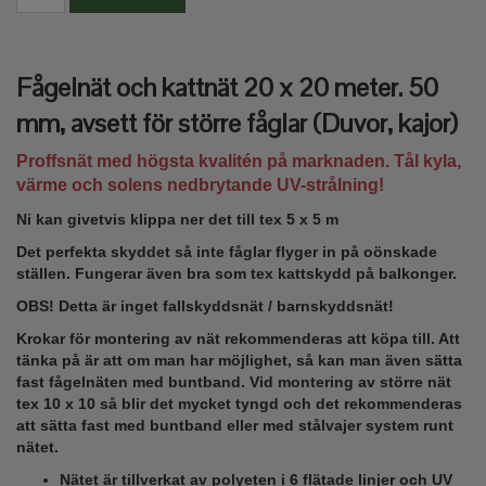
Fågelnät och kattnät 20 x 20 meter. 50
mm, avsett för större fåglar (Duvor, kajor)
Proffsnät med högsta kvalitén på marknaden. Tål kyla,
värme och solens nedbrytande UV-strålning!
Ni kan givetvis klippa ner det till tex 5 x 5 m
Det perfekta skyddet så inte fåglar flyger in på oönskade
ställen. Fungerar även bra som tex kattskydd på balkonger.
OBS! Detta är inget fallskyddsnät / barnskyddsnät!
Krokar för montering av nät rekommenderas att köpa till. Att
tänka på är att om man har möjlighet, så kan man även sätta
fast fågelnäten med buntband. Vid montering av större nät
tex 10 x 10 så blir det mycket tyngd och det rekommenderas
att sätta fast med buntband eller med stålvajer system runt
nätet.
Nätet är tillverkat av polyeten i 6 flätade linjer och UV