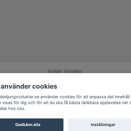
Kontakt
Köpvillkor
Få vårt nyhetsbrev
 använder cookies
Anmäl
dedjursprodukter.se använder cookies för att anpassa det innehåll
 visas för dig och för att du ska få bästa tänkbara upplevelse när 
Andra butiker från Fågelskrämma Sverige AB:
dlar hos oss.
Fågelskrämma.se
,
Tilahome.se
,
Grillexpert.se
Godkänn alla
Inställningar
© Copyright 2026 Skadedjursprodukter.se