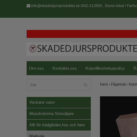
info@skadedjursprodukter.se
/042-213800 , Demo-lokal i Farhul
Om oss
Kontakta oss
Köpvillkor/returpolicy
R
Hem
›
Fågelnät
›
Kläm
Veckans varor
Musskrämma Storsäljare
Allt för trädgården,hus och hem
Markväv