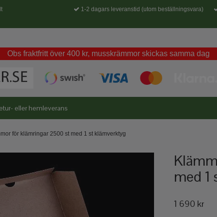
t
1-2 dagars leveranstid (utom beställningsvara)
Obs fraktfritt över 400 kr, musskrämmor skickas samma dag
etur- eller hemleverans
mor för klämringar 2500 st med 1 st klämverktyg
Klämmo
med 1 
1 690 kr