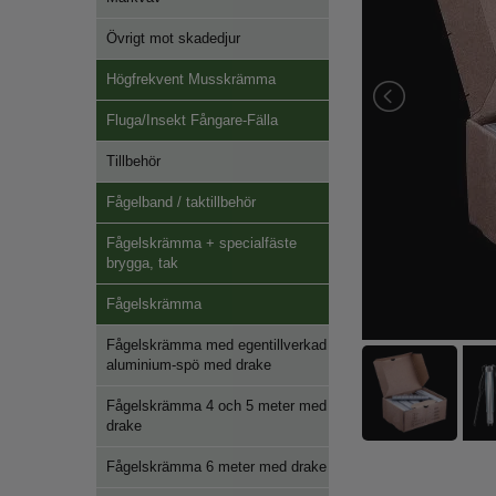
Övrigt mot skadedjur
Högfrekvent Musskrämma
Fluga/Insekt Fångare-Fälla
Tillbehör
Fågelband / taktillbehör
Fågelskrämma + specialfäste
brygga, tak
Fågelskrämma
Fågelskrämma med egentillverkad
aluminium-spö med drake
Fågelskrämma 4 och 5 meter med
drake
Fågelskrämma 6 meter med drake