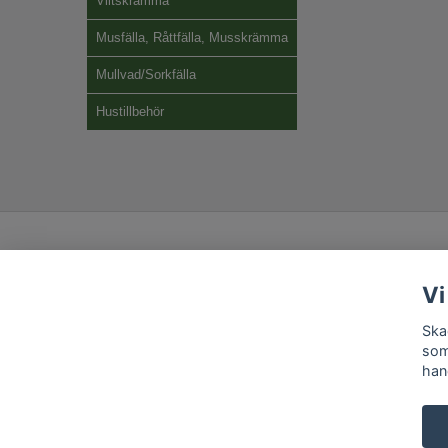
Viltskrämma
Musfälla, Råttfälla, Musskrämma
Mullvad/Sorkfälla
Hustillbehör
Vi
Ska
som
han