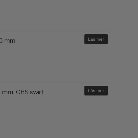
 50 mm
Läs mer
19 mm. OBS svart
Läs mer