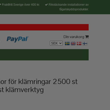
Fraktfritt Sverige över 400 kr.
Rikstäckande installationer av
fågelskyddsprodukter.
Din varukorg
r för klämringar 2500 st
st klämverktyg