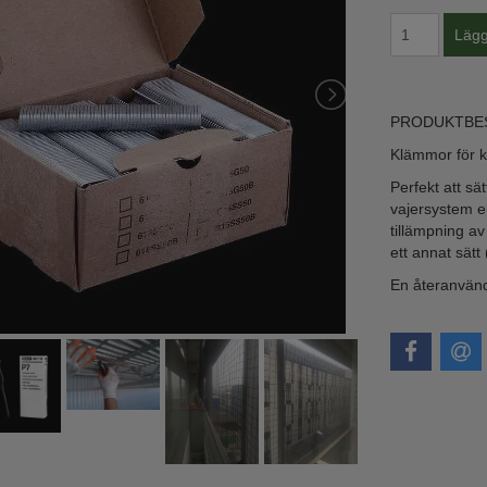
PRODUKTBE
Klämmor för k
Perfekt att sä
vajersystem el
tillämpning av
ett annat sätt
En återanvänd