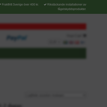
Fraktfritt Sverige över 400 kr.
Rikstäckande installationer av
fågelskyddsprodukter.
Your Cart
1-2 dagar.