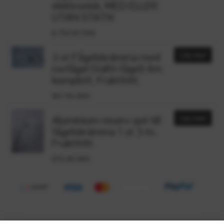
elektronisk, MED ELLER
UTAN STATIV
6,750.83 DKK
3 st Fågelskrämma med
Läs mer
rovfågel (Valfri fågel) 4m
komplett. Fraktfritt.
947.84 DKK
Aluminium reserv spö till
Läs mer
fågelskrämma 1 st 3 m.
Fraktfritt
675.08 DKK