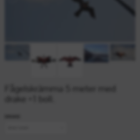
Fågelskrämma 5 meter med
drake +1 boll.
DRAKE
brun / svart