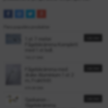
Flera populära produkter
1 st 7 meter
Läs mer
Fågelskrämma Komplett
med 1 st boll.
743.27 DKK
Fågelskrämma med
Läs mer
drake Aluminium 1 st 2
m, Fraktfritt
675.08 DKK
Gaskanon –
Läs mer
fågelskrämma