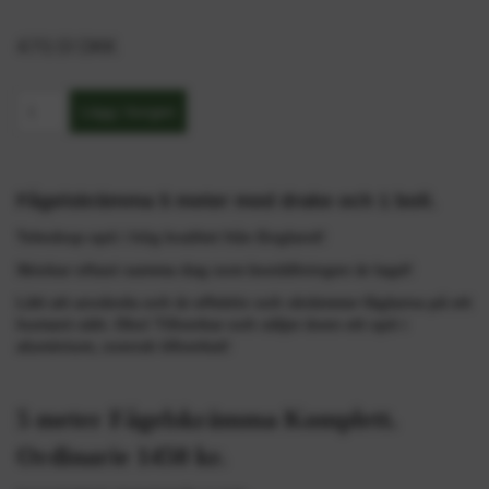
470.51 DKK
Fågelskrämma 5 meter med drake och 1 boll.
Teleskop-spö i hög kvalitet från England!
Skickar oftast samma dag som beställningen är lagd!
Lätt att använda och är effektiv och skrämmer fåglarna på ett
humant sätt.
Obs! Tillverkar och säljer även ett spö i
aluminium, svensk tillverkat!
5 meter Fågelskrämma Komplett.
Ordinarie 1450 kr.