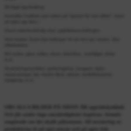
3D fågel ögonballong
Innehåller 6 plåster som sättes på "ögonen för mer effekt", snöre
att sätta upp dem i
Grymt väderbeständig vinyl, uppblåsbara ballongen
Vind orsakar Scare-Eye ballonger för att röra sig i vinden, ökar
effektiviteten
Mot svalor, gäss, kråkor, duvor, fiskmåsar, svartfågel, änder
m.m.
Användningsområden: parkeringshus, hangarer, lador,
uteserveringar, tak, mindre åkrar, altaner, småbåtshamnar,
trädgårdar m.m.
OBS ALLA BILDER PÅ SIDAN ÄR
upprättskyddade
Och får under inga omständigheter kopieras. Anmäls
omgående om det skulle påkommas. All montering av
produkterna är på eget ansvar och på egen risk.