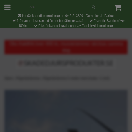
info@skadedjursprodukter.se
/042-213800 , Demo-lokal i Farhult
1-2 dagars leveranstid (utom beställningsvara)
Fraktfritt Sverige över
400 kr.
Rikstäckande installationer av fågelskyddsprodukter.
Obs fraktfritt över 400 kr, musskrämmor skickas samma
dag
Hjem
›
Fågelskrämma
›
Fågelskrämma 5 meter med drake +1 boll.