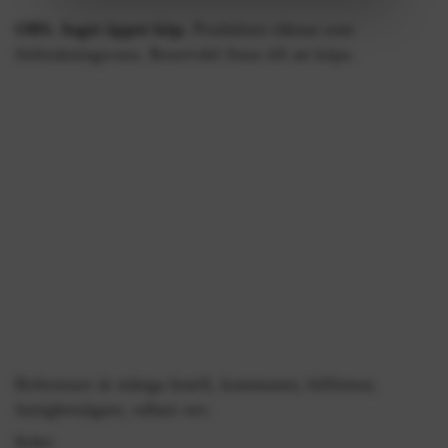
OBS. Inget öppet köp.
Produkten räknas som
förbrukningsvara. Reservdel finns till att köpa.
Referenser är många hotell, kommuner, bilfirmor,
fastighetsägare, odlare osv.
Bollen