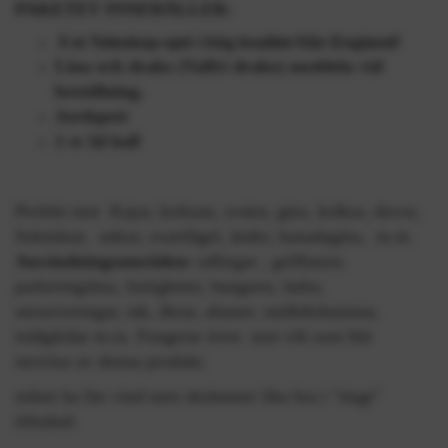
PAKETET INNEHÅLLER:
5 m
Teleskop-spö i hög kvalitet från England!
Lina och drake (Valfri drake) meddela vid
beställning.
Jordspett
1 st 3d boll
Perfekt mot Kajor, koltrast, svalor, gäss, kråkor, duvor,
fiskmåsar, ankor, svartfågel, änder, kanadagäss, m.m.
Användningsområden:
odlingar , golfbanor,
parkeringshus, fastigheter, hangarer, lador,
uteserveringar, tak, åkrar, altaner, småbåtshamnar,
trädgårdar m.m. Fungerar även mot vilt som blir
nervösa av denna produkt.
måste ha lite vind men skrämmer lika bra i "slagt"
tillstånd.