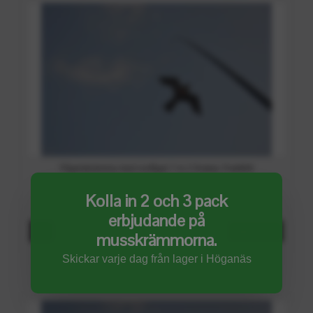
Fågelskrämma med rovfågel 7 m 2 Drakar, Fraktfritt
Kolla in 2 och 3 pack
675.40 DKK
erbjudande på
Köp
Lägg i korgen
musskrämmorna.
Skickar varje dag från lager i Höganäs