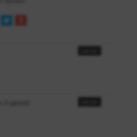
le uppdagas.
Läs mer
. Fraktfritt
Läs mer