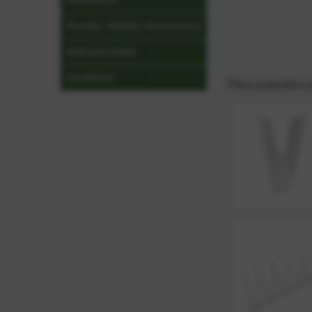
Viltskrämma
Musfälla, Råttfälla, Musskrämma
Mullvad/Sorkfälla
Hustillbehör
Flera populära 