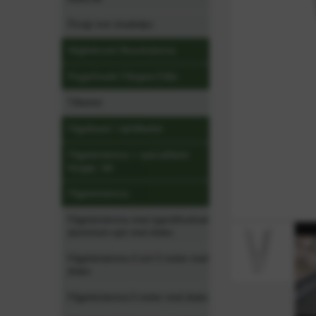
Övrigt mot skadedjur
Högfrekvent Musskrämma
Fluga/Insekt Fångare-Fälla
Tillbehör
Fågelband / taktillbehör
Fågelskrämma + specialfäste
brygga, tak
Fågelskrämma
Fågelskrämma med egentillverkad
aluminium-spö med drake
Fågelskrämma 4 och 5 meter med
drake
Fågelskrämma 6 meter med drake