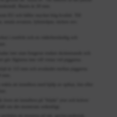
t önskemål. Basen är 20 mm.
nom EU och håller mycket hög kvalité. Till
, smala avsatser, lyktstolpar, räcken osv.
erkat i rostfritt och en väderbeständig och
ast.
adar inte utan fungerar endast skrämmande och
ket gör fåglarna inte vill vistas vid piggarna.
höjd är 115 mm och avståndet mellan piggarna
50 mm.
 enkla att installera med hjälp av spikar, lim eller
ast.
r även att installera på "böjda" ytor och kräver
åll om det monterats ordentligt.
 perfekta att montera på tak, gavlar,undertak,