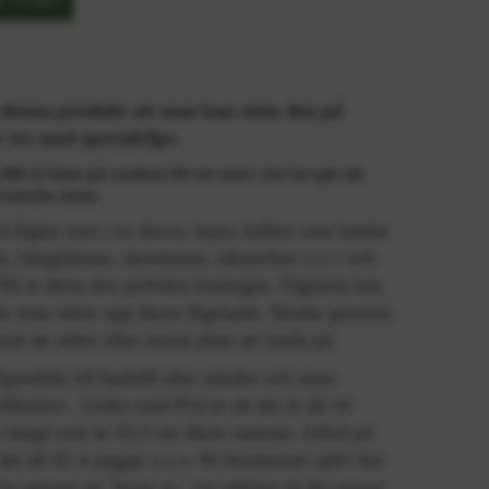
denna produkt att man kan sätta den på
tex med specialclips.
00 st bitar på vardera 33 cm som i sin tur går att
l mindre delar.
 fåglar som t.ex duvor, kajor, kråkor som landar
ts, hängrännan, skorstenen, taknocken o.s.v och
 Då är detta den perfekta lösningen. Fåglarna kan
m man sätter upp dessa fågelspik. Skadar givetvis
utan de söker efter annan plats att landa på.
sprodukt till hushåll eller mindre och stora
ifikation . Unika med P14 är att det är då 14
n längd som är 33,3 cm därav namnet. Alltså på
det då 42 st piggar o.s.v. Ni bestämmer själv hur
l ha genom att `bryta av` var sektion så det passar