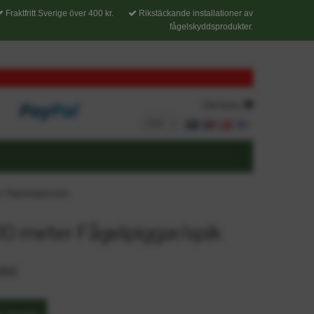
Fraktfritt Sverige över 400 kr.
Rikstäckande installationer av
fågelskyddsprodukter.
Din kurv
r Fågelpiggar/spik
00 meter Fågelpiggar/spik
DKK