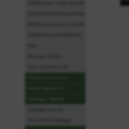
Fågelskrämma 7 meter med drake
Fågelskrämma 8 meter med drake
Fågelskrämma 9 meter med drake
Fågelskrämma paketerbjudande
Drake
Reservspö / tillbehör
Fäste i galvaniserat stål
Fågelskrämma med ljud
Design Fågelskrämma
Fågelpiggar, fågelspik
Fågelpiggar plast bas
100 % Rostfria fågelpiggar