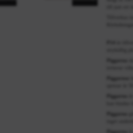
till just er
Tillverkas i
Rörledningar
P14
är tillv
stryktålig pl
Piggarna
sk
irriterar vil
Piggarnas
spetsar är 
Piggarna
är
kan bindas f
Piggarna
gå
inget underh
Piggarna
är