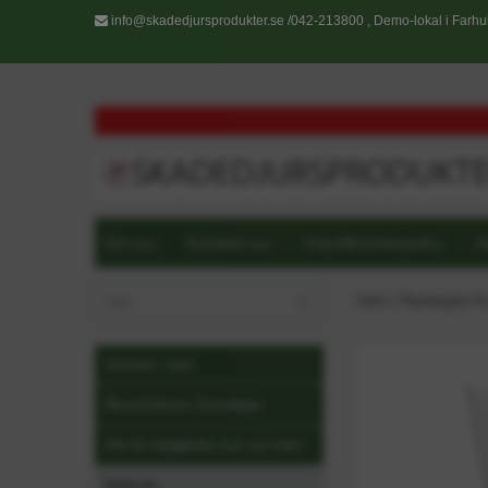
info@skadedjursprodukter.se
/042-213800 , Demo-lokal i Farhul
Om oss
Kontakta oss
Köpvillkor/returpolicy
R
Hjem
›
Fågelpiggar för 
Veckans varor
Musskrämma Storsäljare
Allt för trädgården,hus och hem
Markväv