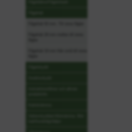
Fågeldekor/Fågelsiluett
Fågelnät
Fågelnät 50 mm. Till stora fåglar
Fågelnät 28 mm mellan till stora
fåglar
Fågelnät 19 mm från små till stora
fåglar
Fågelskydd
Insektsskydd
Instruktionsfilmer och allmän
produktinfo
Kattskrämma
Vattenskyddad Allskrämma. Mot
katt/hund/älg/rådjur