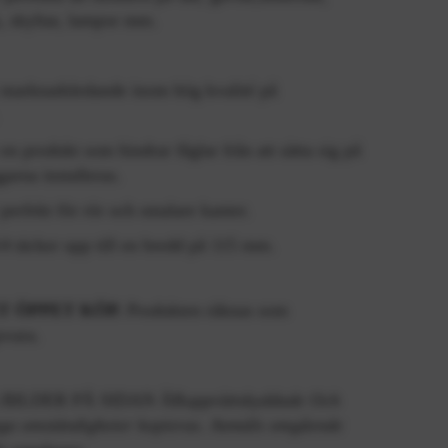
k, skyltar, lampor mm.
 marknadsledande inom hög kvalité på
en produkt som hindrar fåglar från att sätta sig på
garna installeras.
 perfekt för rör och smalare kanter.
 täcker upp till en bredd på 115 mm.
T ÖPPET KÖP.
Produkten räknas som
svara.
 BILDER PÅ SIDAN ÄR
upprättskyddade Och
nga omständigheter kopieras. Anmäls omgående