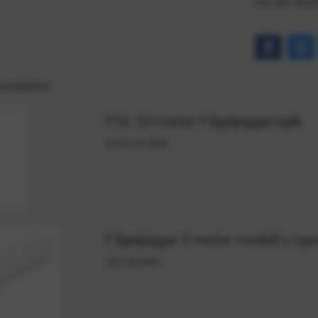
om det skul
produkter
P14. 50 meter Fågelpiggar/spik
6,071.24 DKK
Fågelpiggar 5 meter modell s-type
197.83 DKK