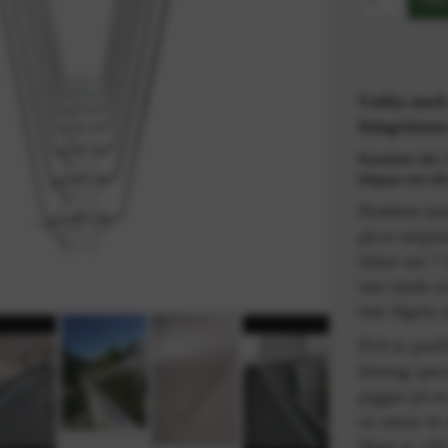
Unika med 
hängrännor 
Kommer då i 3
klippa ner til
Problem med
på er utepla
skiter ner ?
inte landa o
inte fågeln 
P14 är proff
företag spec
piggar på e
en meter är 
långt ni vil