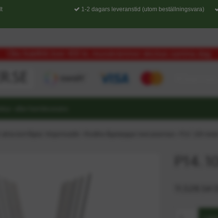
t
1-2 dagars leveranstid (utom beställningsvara)
Obs fraktfritt över 400 kr, musskrämmor skickas samma dag
etur- eller hemleverans
att ta bort fåglar. Högst kvalité
›
Rostfria fågelpiggar med plast bas
›
P14. 100 mete
P14. 1
11,528.54 