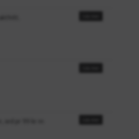
ktfritt.
Läs mer
Läs mer
 ord pr 99 kr m
Läs mer