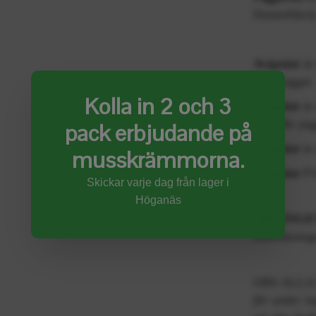
fönsterblec
Avipoint
är
fågelpiggar.
Kolla in 2 och 3
Avipoint
är 
ytan där pig
pack erbjudande på
Avipoint
är
musskrämmorna.
Avipoint
P14
Skickar varje dag från lager i
Höganäs
OBS INGE
förbrukning
OBS ALLA
får under i