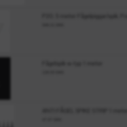
P20. 5 meter Fågelpiggar/spik. Fra
948.21 DKK
Fågelspik w-typ 1 meter
128.93 DKK
ANTI FÅGEL SPIKE STRIP 1 meter,
47.07 DKK