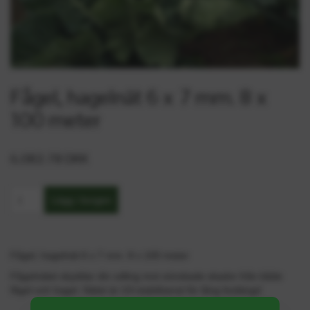
Fågel, hagelnät 6 x 7 mm. 8 x
100 meter
6,082.78 DKK
Fågel, hagelnät 6 x 7 mm. 8 x 100 meter
Fågelnätet skyddar din odling mot oönskade skador från både
fågel och hagel. Nätet är UV-stabiliserat för lång livslängd