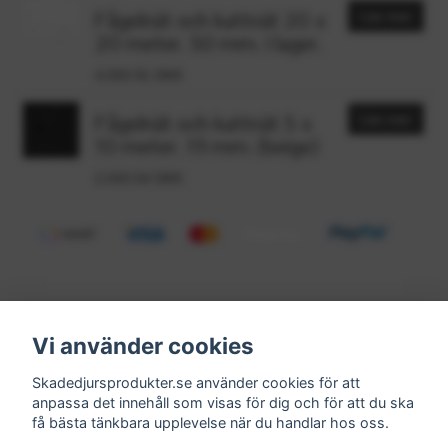
Fågelnät och kattnät 20 x
Läs mer
20 meter. 50 mm. I lager.
4,093.91 DKK
Fågelnät och kattnät 5 x
Läs mer
10 meter. 19 mm. (beige)
2,043.54 DKK
Vi använder cookies
Kontakt
Köpvillkor
Skadedjursprodukter.se använder cookies för att
Få vårt nyhetsbrev
anpassa det innehåll som visas för dig och för att du ska
få bästa tänkbara upplevelse när du handlar hos oss.
Anmäl