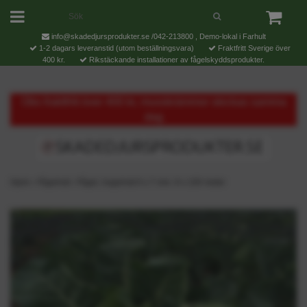
info@skadedjursprodukter.se
/042-213800 , Demo-lokal i Farhult
1-2 dagars leveranstid (utom beställningsvara)
Fraktfritt Sverige över
400 kr.
Rikstäckande installationer av fågelskyddsprodukter.
Obs fraktfritt över 400 kr, musskrämmor skickas samma
dag
Hjem
›
Fågelnät
›
Fågel, hagelnät 6 x 7 mm. 8 x 100 meter