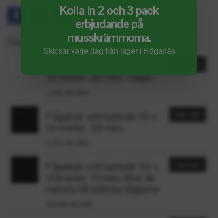
Kolla in 2 och 3 pack
erbjudande på
musskrämmorna.
Flera populära produkter
Skickar varje dag från lager i Höganäs
Fågelnät och kattnät 10 x
Läs mer
15 meter. 50 mm. I lager.
1,906.85 DKK
Fågelnät och kattnät 10 x
Läs mer
15 meter. 28 mm.
3,410.46 DKK
Fågelnät och kattnät 20 x
Läs mer
20meter. 19 mm. Mot de
minsta till största fåglarna
10,866.98 DKK