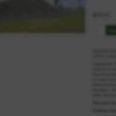
$516.83
Ogräsduk term
x100m, 2,40x
Ogräsduken Te
ändå till att 
Den bruna färg
en högre temp
täckmaterial 
ytterligare. 
säljer mest av
Alla priser är 
Fördelar me