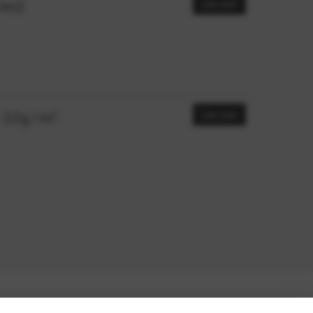
 /m2
Läs mer
 22g / m²
Läs mer