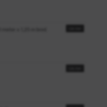
meter x 1,25 m bred.
Läs mer
Läs mer