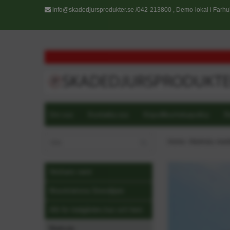
info@skadedjursprodukter.se
/042-213800 , Demo-lokal i Farhul
Om oss
Kontakta oss
Köpvillkor/returpolicy
R
Home
›
Markväv, mar
Veckans varor
Musskrämma Storsäljare
Allt för trädgården,hus och hem
Markväv