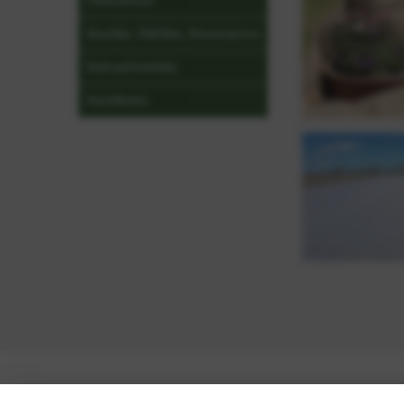
Viltskrämma
Musfälla, Råttfälla, Musskrämma
Mullvad/Sorkfälla
Hustillbehör