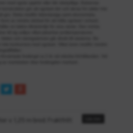
en med ogräs upphör eller blir obetydliga. Dukarnas
 konstruktion gör att ogräset dör och deras frö sätter inte
att gro. Detta medför tidsmässiga samt ekonomiska
i form av mindre skötsel för att hålla ogräset i schack.
ller en bättre tillväxtmiljö för sina växter. Den mörka
ar till sig solljus vilket påverkar jordtemperaturen
t. Vatten och näringsämnen går direkt till växterna. De
 inte konkurrera med ogräset. Vilket även medför mindre
ngstillfällen.
förväntade livslängd ca 2 år vid otäckta förhållanden. Vid
g av markduken ökar livslängden markant.
 x 1,25 m bred. Fraktfritt
Läs mer