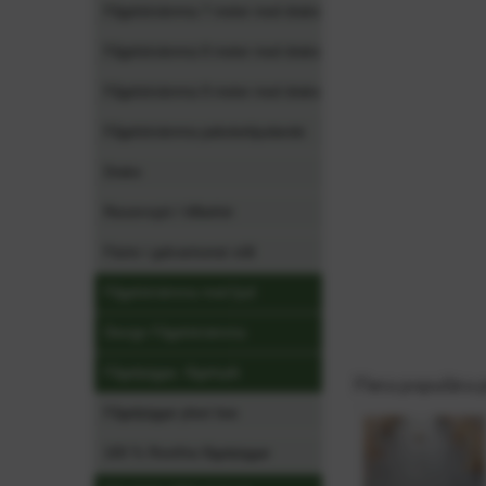
Fågelskrämma 7 meter med drake
Fågelskrämma 8 meter med drake
Fågelskrämma 9 meter med drake
Fågelskrämma paketerbjudande
Drake
Reservspö / tillbehör
Fäste i galvaniserat stål
Fågelskrämma med ljud
Design Fågelskrämma
Fågelpiggar, fågelspik
Flera populära 
Fågelpiggar plast bas
100 % Rostfria fågelpiggar