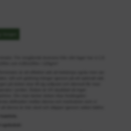
inator. För omgående leverans från vårt lager har vi 1,6
100m och 4,80x100m i 120g/m²
rminator är ett effektivt sätt att bekämpa ogräs men ser
vatten, luft och gödning tränger igenom på ett optimalt sätt.
en på duken drar till sig solljuset och därmed får man
eratur i jorden. Duken är UV skyddad så inget
behövs. Om man täcker duken ökar livslängden
Största skillnaden mellan denna och markväven som vi
 att denna är inte vävd och släpper igenom vatten bättre.
fraktfritt.
d ogräsduk: