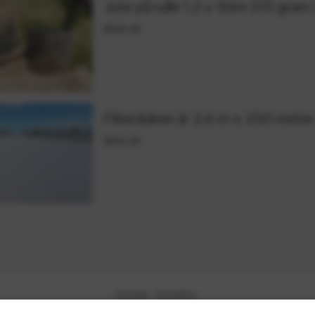
Jute på rulle 1,3 x 50m 215 gram
$220.44
Fiberduken är 2,4 m x 250 meter
$241.54
Kontakt
Köpvillkor