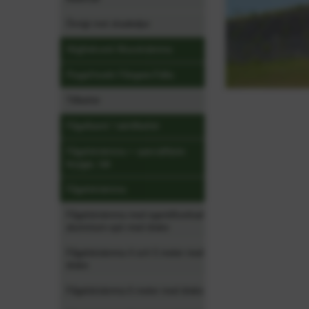
Övrigt mot skadedjur
Högfrekvent Musskrämma
Fluga/Insekt Fångare-Fälla
Tillbehör
Fågelband / taktillbehör
Fågelskrämma + specialfäste
brygga, tak
Fågelskrämma
Fågelskrämma med egentillverkad
aluminium-spö med drake
Fågelskrämma 4 och 5 meter med
drake
Fågelskrämma 6 meter med drake