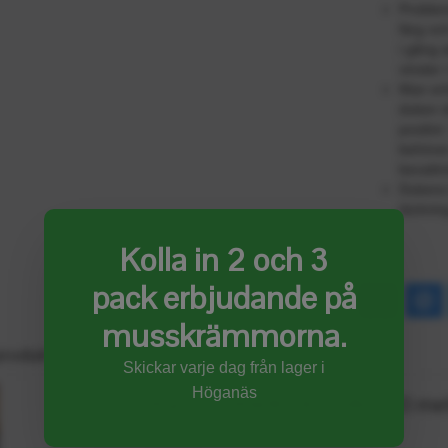
Problem
färg och
i gång 
vinster 
Man erhå
duken dr
positiv
behöver
bevattni
Dukens 
täcknin
Kolla in 2 och 3
pack erbjudande på
musskrämmorna.
produkter
Skickar varje dag från lager i
Höganäs
Markväv, MARKTÄCKVÄV 100 meter
$167.71