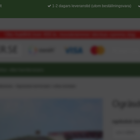
t
1-2 dagars leveranstid (utom beställningsvara)
Obs fraktfritt över 400 kr, musskrämmor skickas samma dag
etur- eller hemleverans
ktäckväv
›
Ogräsduk terminator i olika bredder
Ogräsdu
ogräsduk ter
1,6 x 100m