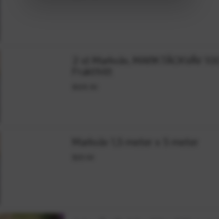
2 st Markväv, MARKTÄCKVÄV 100 
Fraktfritt
$325.92
Markväv 1,5 meter x 5 meter
$20.04