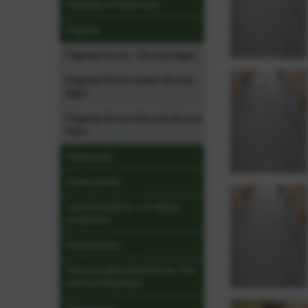
Fågeldekor/Fågelsiluett
Fågelnät
Fågelnät 50 mm. Till stora fåglar
Fågelnät 28 mm mellan till stora
fåglar
Fågelnät 19 mm från små till stora
fåglar
Fågelskydd
Insektsskydd
Instruktionsfilmer och allmän
produktinfo
Kattskrämma
Vattenskyddad Allskrämma. Mot
katt/hund/älg/rådjur