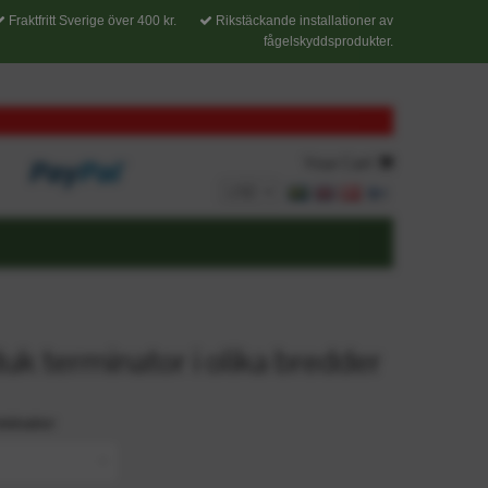
Fraktfritt Sverige över 400 kr.
Rikstäckande installationer av
fågelskyddsprodukter.
Your Cart
k terminator i olika bredder
minator