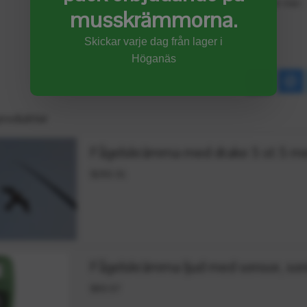
hålla för mer
musskrämmorna.
Skickar varje dag från lager i
Höganäs
produkter
Fågelskrämma med drake 5 st 5 met
$293.31
Fågelskrämma ljud med sensor, sonic
$93.57