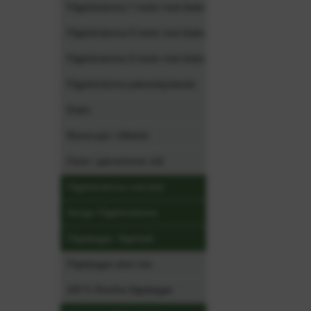
Fågelskrämma 7 meter med drake
Fågelskrämma 8 meter med drake
Fågelskrämma 9 meter med drake
Fågelskrämma paketerbjudande
Drake
Reservspö / tillbehör
Fäste i galvaniserat stål
Fågelskrämma med ljud
Design Fågelskrämma
Fågelpiggar, fågelspik
Fågelpiggar plast bas
100 % Rostfria fågelpiggar