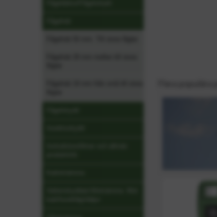
Fågeldekor/Fågelsiluett
Fågelnät
Fågelnät 50 mm. Till stora fåglar
Fågelnät 28 mm mellan till stora
fåglar
Flera populära 
Fågelnät 19 mm från små till stora
fåglar
Fågelskydd
Insektsskydd
Instruktionsfilmer och allmän
produktinfo
Kattskrämma
Vattenskyddad Allskrämma. Mot
katt/hund/älg/rådjur