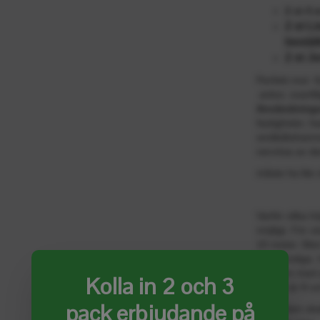
2 st 4
2 st L
bestäl
2 st J
Perfekt mot Ka
ankor, svartf
Användning
fastigheter, ha
småbåtshamnar
nervösa av de
måste ha lite 
Varför olika h
möjligt. För 
10 meter. Men
vindkänsliga.
problem med at
Kolla in 2 och 3
hus så är 8 o
pack erbjudande på
Produkten skal