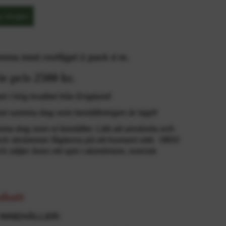
mma med rovfågel 2 pack 4 m.
e pris 2500 kr.
ö i hög kvalitet från England!
ast samma dag som beställningen är lagd!
ma dag som ni beställer. Lätt att använda och
 och skrämmer fåglarna på ett humant sätt. OBS!
ch säljer även ett spö i aluminium, svensk
batt
INNEHÅLLER: