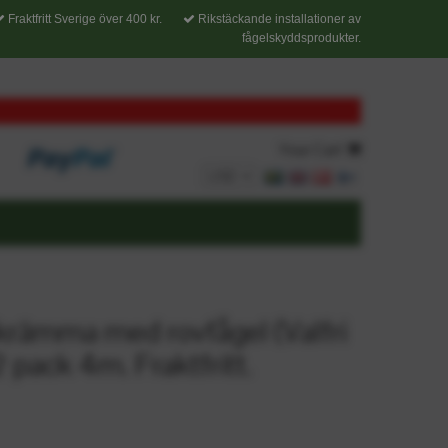
Fraktfritt Sverige över 400 kr.
Rikstäckande installationer av
fågelskyddsprodukter.
Your Cart
krämma med rovfågel (Valfri
2 pack 4m. Fraktfritt.