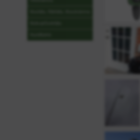
Viltskrämma
Musfälla, Råttfälla, Musskrämma
Mullvad/Sorkfälla
Hustillbehör