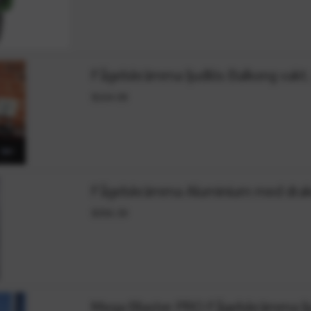
Fågelskrämma ljudlös Balkong vakt. 
$104.08
Fågelskrämma Aluminium med drak
$356.39
Mega Blaster PRO Fågelskrämma lj