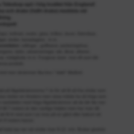
Teleskop-spö i hög kvalitet från England!
 m
ina och drake (Valfri drake) meddela vid
lning.
ordspett
jor, koltrast, svalor, gäss, kråkor, duvor, fiskmåsar,
ågel, änder, kanadagäss, m.m.
sområden:
odlingar , golfbanor, parkeringshus,
ngarer, lador, uteserveringar, tak, åkrar, altaner,
, trädgårdar m.m. Fungerar även mot vilt som blir
nna produkt.
vind men skrämmer lika bra i "slakt" tillstånd.
öjd på fågelskrämmorna ? Jo för att få så fria vindar som
vissa räcker en 4meters men vissa måste ha så höga som
 nackdelen med höga fågelskrämmor att de blir lite mer
 4 till 7 meters är den vanliga höjden men har man då
t få fri vind som t.ex inne på en gård eller bakom ett
ch 9 meters kanon.
l helst tas ner vid vindar över 8-12 m/s. Brukar givetvis