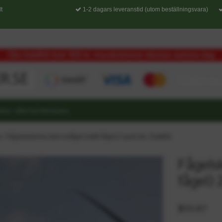
t
1-2 dagars leveranstid (utom beställningsvara)
Obs fraktfritt över 400 kr, musskrämmor skickas samma dag
etur- eller hemleverans
a
›
Fågelskrämma med rovfågel (Valfri fågel) 2 pack 4m. Fraktfritt.
Fågels
fågel) 
$99.87