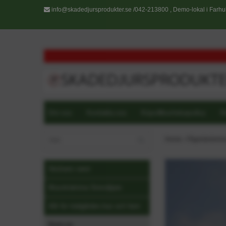
info@skadedjursprodukter.se
/042-213800 , Demo-lokal i Farhul
Om oss
Kontakta oss
Köpvillkor/returpolicy
R
Home
›
Fågelskrämm
Veckans varor
Musskrämma Storsäljare
Allt för trädgården,hus och hem
Markväv