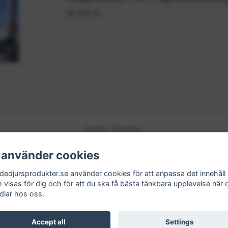
$5,035.73
Kontakt
Köpvillkor
Få vårt nyhetsbrev
 använder cookies
Anmäl
dedjursprodukter.se använder cookies för att anpassa det innehåll
 visas för dig och för att du ska få bästa tänkbara upplevelse när 
Andra butiker från Fågelskrämma Sverige AB:
dlar hos oss.
Fågelskrämma.se
,
Tilahome.se
,
Grillexpert.se
Accept all
Settings
© Copyright 2026 Skadedjursprodukter.se