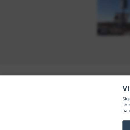
Vi
Ska
som
han