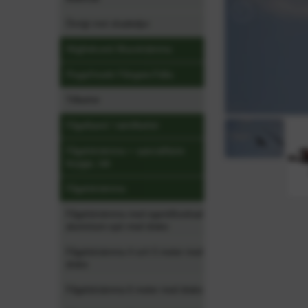
Övrigt mot skadedjur
Högfrekvent Musskrämma
Fluga/Insekt Fångare-Fälla
Tillbehör
Fågelband / taktillbehör
Fågelskrämma + specialfäste
brygga, tak
Fågelskrämma
Fågelskrämma med egentillverkad
aluminium-spö med drake
Fågelskrämma 4 och 5 meter med
drake
Fågelskrämma 6 meter med drake