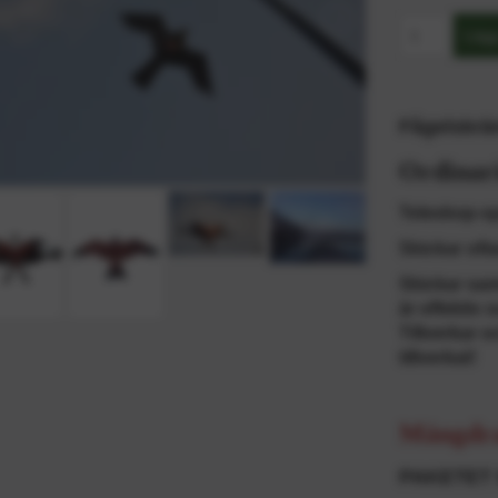
Fågelskrä
Ordinari
Teleskop-sp
Skickar oft
Skickar sam
är effektiv
Tillverkar o
tillverkat!
Mängdra
PAKETET 