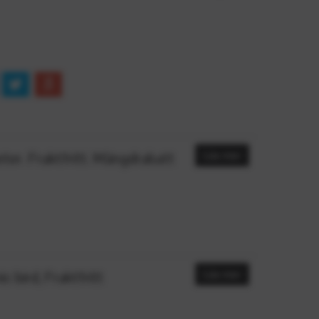
.
er. Fraktfritt. Mängdrabatt
Läs mer
 bird, Fraktfritt
Läs mer