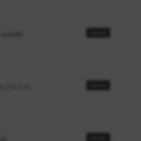
slutsåld
Läs mer
e 2 st 5 m
Läs mer
ud
Läs mer