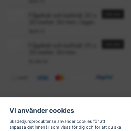
$629.73
Fågelnät och kattnät 20 x
Läs mer
20 meter. 50 mm. I lager.
$629.73
Fågelnät och kattnät 25 x
Läs mer
25 meter. 50 mm
$1,050.25
Vi använder cookies
Kontakt
Köpvillkor
Skadedjursprodukter.se använder cookies för att
Få vårt nyhetsbrev
anpassa det innehåll som visas för dig och för att du ska