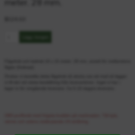
meter. 28 mm.
$524.60
Fågelnät och kattnät 10 x 15 meter. 28 mm, avsett för mellanstora
fåglar (Koltrast)
Önskar ni beställa detta fågelnät så skicka oss ett mail så lägger
vi till det vid nästa beställning från leverantören. Inget vi har i
lager in för omgående leverans. Ca 5-10 dagars leverans.
OBS proffsnät med högsta kvalitén på marknaden. Tål kyla,
värme och solens nedbrytande UV-strålning.