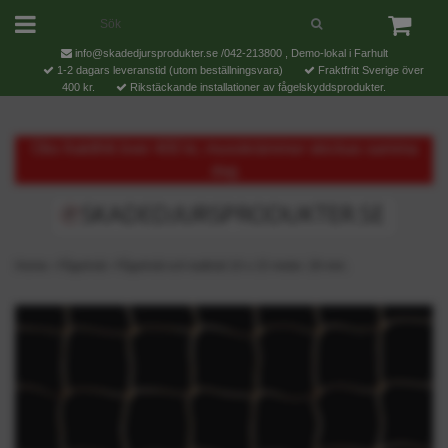
info@skadedjursprodukter.se
/042-213800 , Demo-lokal i Farhult
1-2 dagars leveranstid (utom beställningsvara)
Fraktfritt Sverige över
400 kr.
Rikstäckande installationer av fågelskyddsprodukter.
Obs fraktfritt över 400 kr, musskrämmor skickas samma
dag
Home
›
Fågelnät
›
Fågelnät och kattnät 10 x 15 meter. 28 mm.