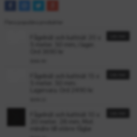
Flera populära produkter
Fågelnät och kattnät 20 x
Läs mer
5 meter. 50 mm, i lager.
Ord 3690 kr
$366.90
Fågelnät och kattnät 15 x
Läs mer
5 meter. 50 mm.
Lagervara. Ord 2490 kr
$209.21
Fågelnät och kattnät 10 x
Läs mer
20 meter. 28 mm. Mot
mindre till större fåglar